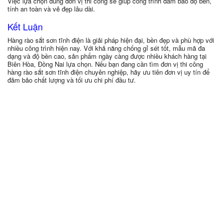
Việc lựa chọn đúng đơn vị thi công sẽ giúp công trình đảm bảo độ bền,
tính an toàn và vẻ đẹp lâu dài.
Kết Luận
Hàng rào sắt sơn tĩnh điện là giải pháp hiện đại, bền đẹp và phù hợp với
nhiều công trình hiện nay. Với khả năng chống gỉ sét tốt, mẫu mã đa
dạng và độ bền cao, sản phẩm ngày càng được nhiều khách hàng tại
Biên Hòa, Đồng Nai lựa chọn. Nếu bạn đang cần tìm đơn vị thi công
hàng rào sắt sơn tĩnh điện chuyên nghiệp, hãy ưu tiên đơn vị uy tín để
đảm bảo chất lượng và tối ưu chi phí đầu tư.