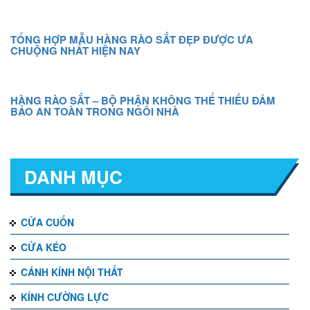
TỔNG HỢP MẪU HÀNG RÀO SẮT ĐẸP ĐƯỢC ƯA
CHUỘNG NHẤT HIỆN NAY
HÀNG RÀO SẮT – BỘ PHẬN KHÔNG THỂ THIẾU ĐẢM
BẢO AN TOÀN TRONG NGÔI NHÀ
DANH MỤC
CỬA CUỐN
CỬA KÉO
CÁNH KÍNH NỘI THẤT
KÍNH CƯỜNG LỰC