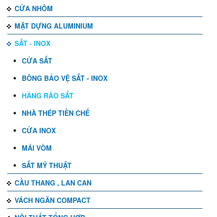
CỬA NHÔM
MẶT DỰNG ALUMINIUM
SẮT - INOX
CỬA SẮT
BÔNG BẢO VỆ SẮT - INOX
HÀNG RÀO SẮT
NHÀ THÉP TIỀN CHẾ
CỬA INOX
MÁI VÒM
SẮT MỸ THUẬT
CẦU THANG , LAN CAN
VÁCH NGĂN COMPACT