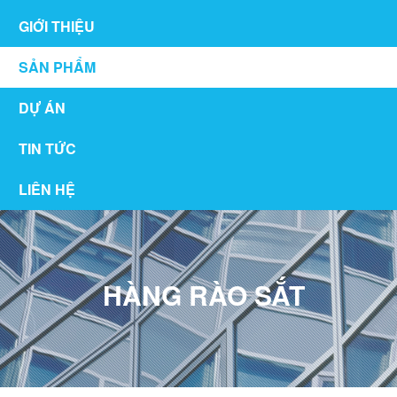
GIỚI THIỆU
SẢN PHẨM
DỰ ÁN
TIN TỨC
LIÊN HỆ
HÀNG RÀO SẮT