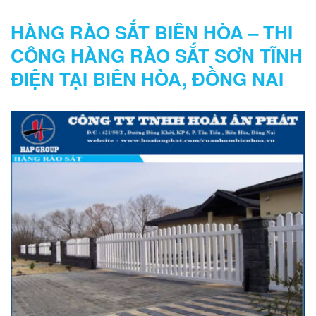
HÀNG RÀO SẮT BIÊN HÒA – THI
CÔNG HÀNG RÀO SẮT SƠN TĨNH
ĐIỆN TẠI BIÊN HÒA, ĐỒNG NAI