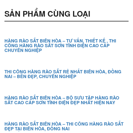
SẢN PHẨM CÙNG LOẠI
HÀNG RÀO SẮT BIÊN HÒA – TƯ VẤN, THIẾT KẾ , THI
CÔNG HÀNG RÀO SẮT SƠN TĨNH ĐIỆN CAO CẤP
CHUYÊN NGHIỆP
THI CÔNG HÀNG RÀO SẮT RẺ NHẤT BIÊN HÒA, ĐỒNG
NAI – BỀN ĐẸP, CHUYÊN NGHIỆP
HÀNG RÀO SẮT BIÊN HÒA – BỘ SƯU TẬP HÀNG RÀO
SẮT CAO CẤP SƠN TĨNH ĐIỆN ĐẸP NHẤT HIỆN NAY
HÀNG RÀO SẮT BIÊN HÒA – THI CÔNG HÀNG RÀO SẮT
ĐẸP TẠI BIÊN HÒA, ĐỒNG NAI