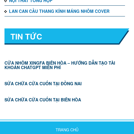
NỘI THẤT TỔNG HỢP
LAN CAN CẦU THANG KÍNH MÁNG NHÔM COVER
TIN TỨC
CỬA NHÔM XINGFA BIÊN HÒA – HƯỚNG DẪN TẠO TÀI
KHOẢN CHATGPT MIỄN PHÍ
SỬA CHỮA CỬA CUỐN TẠI ĐỒNG NAI
SỬA CHỮA CỬA CUỐN TẠI BIÊN HÒA
TRANG CHỦ