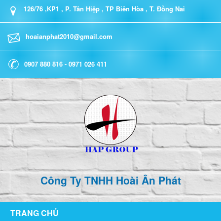
126/76 ,KP1 , P. Tân Hiệp , TP Biên Hòa , T. Đồng Nai
hoaianphat2010@gmail.com
0907 880 816 - 0971 026 411
Công Ty TNHH Hoài Ân Phát
TRANG CHỦ