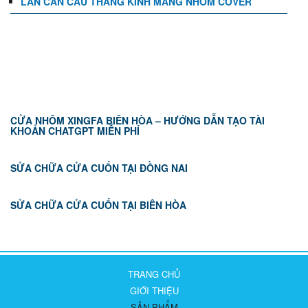
LAN CAN CẦU THANG KÍNH MÁNG NHÔM COVER
TIN TỨC
CỬA NHÔM XINGFA BIÊN HÒA – HƯỚNG DẪN TẠO TÀI
KHOẢN CHATGPT MIỄN PHÍ
SỬA CHỮA CỬA CUỐN TẠI ĐỒNG NAI
SỬA CHỮA CỬA CUỐN TẠI BIÊN HÒA
TRANG CHỦ
GIỚI THIỆU
SẢN PHẨM