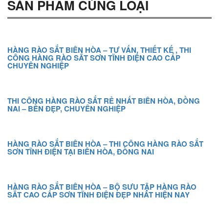
SẢN PHẨM CÙNG LOẠI
HÀNG RÀO SẮT BIÊN HÒA – TƯ VẤN, THIẾT KẾ , THI
CÔNG HÀNG RÀO SẮT SƠN TĨNH ĐIỆN CAO CẤP
CHUYÊN NGHIỆP
THI CÔNG HÀNG RÀO SẮT RẺ NHẤT BIÊN HÒA, ĐỒNG
NAI – BỀN ĐẸP, CHUYÊN NGHIỆP
HÀNG RÀO SẮT BIÊN HÒA – THI CÔNG HÀNG RÀO SẮT
SƠN TĨNH ĐIỆN TẠI BIÊN HÒA, ĐỒNG NAI
HÀNG RÀO SẮT BIÊN HÒA – BỘ SƯU TẬP HÀNG RÀO
SẮT CAO CẤP SƠN TĨNH ĐIỆN ĐẸP NHẤT HIỆN NAY