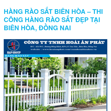
HÀNG RÀO SẮT BIÊN HÒA – THI
CÔNG HÀNG RÀO SẮT ĐẸP TẠI
BIÊN HÒA, ĐỒNG NAI