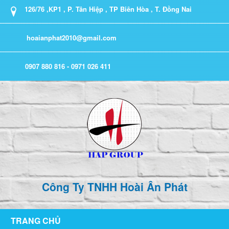
126/76 ,KP1 , P. Tân Hiệp , TP Biên Hòa , T. Đồng Nai
hoaianphat2010@gmail.com
0907 880 816 - 0971 026 411
Công Ty TNHH Hoài Ân Phát
TRANG CHỦ