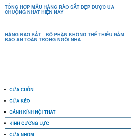
TỔNG HỢP MẪU HÀNG RÀO SẮT ĐẸP ĐƯỢC ƯA
CHUỘNG NHẤT HIỆN NAY
HÀNG RÀO SẮT – BỘ PHẬN KHÔNG THỂ THIẾU ĐẢM
BẢO AN TOÀN TRONG NGÔI NHÀ
DANH MỤC
CỬA CUỐN
CỬA KÉO
CÁNH KÍNH NỘI THẤT
KÍNH CƯỜNG LỰC
CỬA NHÔM