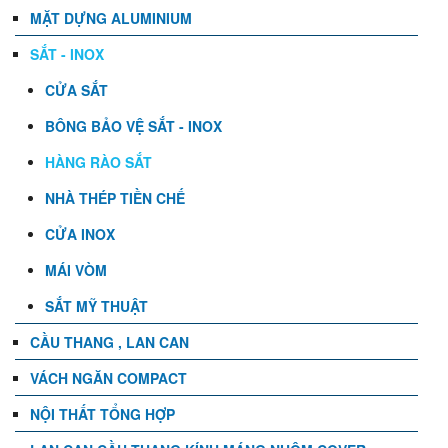
MẶT DỰNG ALUMINIUM
SẮT - INOX
CỬA SẮT
BÔNG BẢO VỆ SẮT - INOX
HÀNG RÀO SẮT
NHÀ THÉP TIỀN CHẾ
CỬA INOX
MÁI VÒM
SẮT MỸ THUẬT
CẦU THANG , LAN CAN
VÁCH NGĂN COMPACT
NỘI THẤT TỔNG HỢP