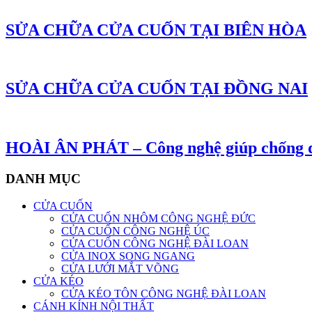
SỬA CHỮA CỬA CUỐN TẠI BIÊN HÒA
SỬA CHỮA CỬA CUỐN TẠI ĐỒNG NAI
HOÀI ÂN PHÁT – Công nghệ giúp chống d
DANH MỤC
CỬA CUỐN
CỬA CUỐN NHÔM CÔNG NGHỆ ĐỨC
CỬA CUỐN CÔNG NGHỆ ÚC
CỬA CUỐN CÔNG NGHỆ ĐÀI LOAN
CỬA INOX SONG NGANG
CỬA LƯỚI MẮT VÕNG
CỬA KÉO
CỬA KÉO TÔN CÔNG NGHỆ ĐÀI LOAN
CÁNH KÍNH NỘI THẤT