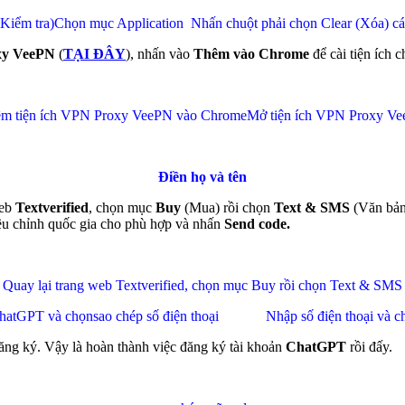
(Kiểm tra)
Chọn mục Application
Nhấn chuột phải chọn Clear (Xóa) c
y VeePN
(
TẠI ĐÂY
), nhấn vào
Thêm vào Chrome
để cài tiện ích 
m tiện ích VPN Proxy VeePN vào Chrome
Mở tiện ích VPN Proxy V
Điền họ và tên
web
Textverified
, chọn mục
Buy
(Mua) rồi chọn
Text & SMS
(Văn bản
điều chỉnh quốc gia cho phù hợp và nhấn
Send code.
Quay lại trang web Textverified, chọn mục Buy rồi chọn Text & SMS
hatGPT và chọn
sao chép số điện thoại
Nhập số điện thoại và c
ăng ký. Vậy là hoàn thành việc đăng ký tài khoản
ChatGPT
rồi đấy.