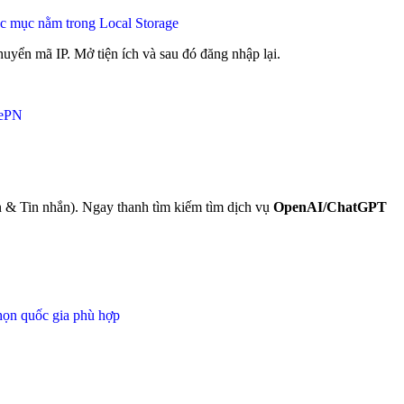
ác mục nằm trong Local Storage
chuyển mã IP. Mở tiện ích và sau đó đăng nhập lại.
eePN
 & Tin nhắn). Ngay thanh tìm kiếm tìm dịch vụ
OpenAI/ChatGPT
họn quốc gia phù hợp