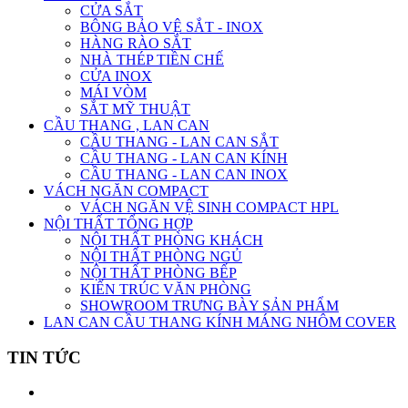
CỬA SẮT
BÔNG BẢO VỆ SẮT - INOX
HÀNG RÀO SẮT
NHÀ THÉP TIỀN CHẾ
CỬA INOX
MÁI VÒM
SẮT MỸ THUẬT
CẦU THANG , LAN CAN
CẦU THANG - LAN CAN SẮT
CẦU THANG - LAN CAN KÍNH
CẦU THANG - LAN CAN INOX
VÁCH NGĂN COMPACT
VÁCH NGĂN VỆ SINH COMPACT HPL
NỘI THẤT TỔNG HỢP
NỘI THẤT PHÒNG KHÁCH
NỘI THẤT PHÒNG NGỦ
NỘI THẤT PHÒNG BẾP
KIẾN TRÚC VĂN PHÒNG
SHOWROOM TRƯNG BÀY SẢN PHẨM
LAN CAN CẦU THANG KÍNH MÁNG NHÔM COVER
TIN TỨC