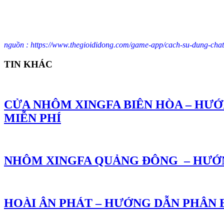
nguồn : https://www.thegioididong.com/game-app/cach-su-dung-cha
TIN KHÁC
CỬA NHÔM XINGFA BIÊN HÒA – HƯỚ
MIỄN PHÍ
NHÔM XINGFA QUẢNG ĐÔNG – HƯỚN
HOÀI ÂN PHÁT – HƯỚNG DẪN PHÂN