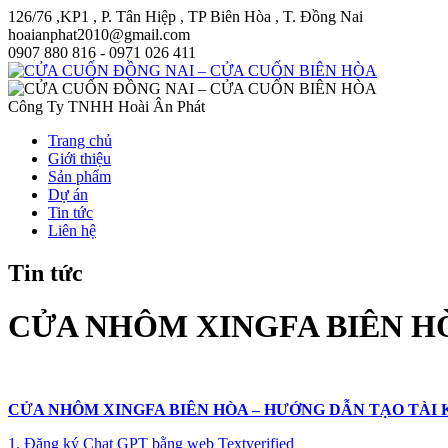
126/76 ,KP1 , P. Tân Hiệp , TP Biên Hòa , T. Đồng Nai
hoaianphat2010@gmail.com
0907 880 816 - 0971 026 411
Công Ty TNHH Hoài Ân Phát
Trang chủ
Giới thiệu
Sản phẩm
Dự án
Tin tức
Liên hệ
Tin tức
CỬA NHÔM XINGFA BIÊN H
CỬA NHÔM XINGFA BIÊN HÒA – HƯỚNG DẪN TẠO TÀI
1. Đăng ký Chat GPT bằng web Textverified