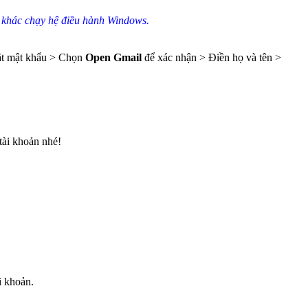
y khác chạy hệ điều hành Windows.
t mật khẩu > Chọn
Open Gmail
để xác nhận > Điền họ và tên >
tài khoản nhé!
i khoản.