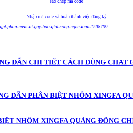
sao chép mã code
Nhập mã code và hoàn thành việc đăng ký
tgpt-phan-mem-ai-gay-bao-gioi-cong-nghe-toan-1508709
NG DẪN CHI TIẾT CÁCH DÙNG CHAT 
G DẪN PHÂN BIỆT NHÔM XINGFA QU
 BIỆT NHÔM XINGFA QUẢNG ĐÔNG C