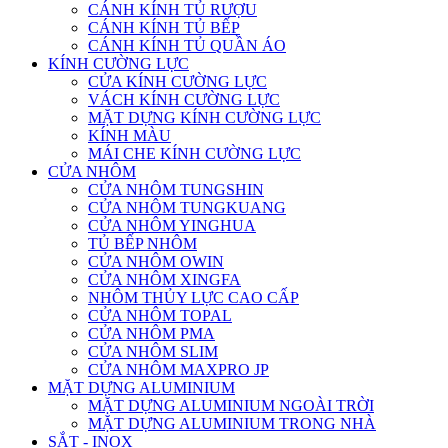
CÁNH KÍNH TỦ RƯỢU
CÁNH KÍNH TỦ BẾP
CÁNH KÍNH TỦ QUẦN ÁO
KÍNH CƯỜNG LỰC
CỬA KÍNH CƯỜNG LỰC
VÁCH KÍNH CƯỜNG LỰC
MẶT DỰNG KÍNH CƯỜNG LỰC
KÍNH MÀU
MÁI CHE KÍNH CƯỜNG LỰC
CỬA NHÔM
CỬA NHÔM TUNGSHIN
CỬA NHÔM TUNGKUANG
CỬA NHÔM YINGHUA
TỦ BẾP NHÔM
CỬA NHÔM OWIN
CỬA NHÔM XINGFA
NHÔM THỦY LỰC CAO CẤP
CỬA NHÔM TOPAL
CỬA NHÔM PMA
CỬA NHÔM SLIM
CỬA NHÔM MAXPRO JP
MẶT DỰNG ALUMINIUM
MẶT DỰNG ALUMINIUM NGOÀI TRỜI
MẶT DỰNG ALUMINIUM TRONG NHÀ
SẮT - INOX