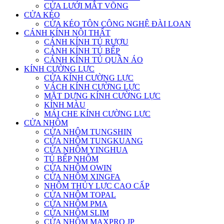
CỬA LƯỚI MẮT VÕNG
CỬA KÉO
CỬA KÉO TÔN CÔNG NGHỆ ĐÀI LOAN
CÁNH KÍNH NỘI THẤT
CÁNH KÍNH TỦ RƯỢU
CÁNH KÍNH TỦ BẾP
CÁNH KÍNH TỦ QUẦN ÁO
KÍNH CƯỜNG LỰC
CỬA KÍNH CƯỜNG LỰC
VÁCH KÍNH CƯỜNG LỰC
MẶT DỰNG KÍNH CƯỜNG LỰC
KÍNH MÀU
MÁI CHE KÍNH CƯỜNG LỰC
CỬA NHÔM
CỬA NHÔM TUNGSHIN
CỬA NHÔM TUNGKUANG
CỬA NHÔM YINGHUA
TỦ BẾP NHÔM
CỬA NHÔM OWIN
CỬA NHÔM XINGFA
NHÔM THỦY LỰC CAO CẤP
CỬA NHÔM TOPAL
CỬA NHÔM PMA
CỬA NHÔM SLIM
CỬA NHÔM MAXPRO JP