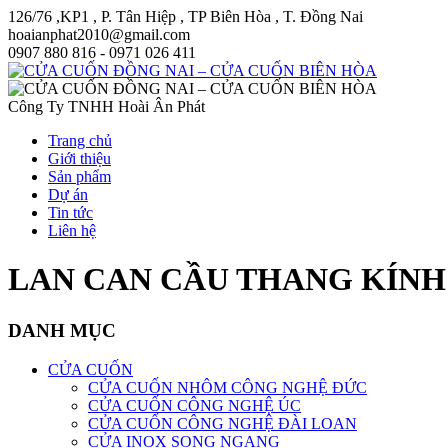
126/76 ,KP1 , P. Tân Hiệp , TP Biên Hòa , T. Đồng Nai
hoaianphat2010@gmail.com
0907 880 816 - 0971 026 411
Công Ty TNHH Hoài Ân Phát
Trang chủ
Giới thiệu
Sản phẩm
Dự án
Tin tức
Liên hệ
LAN CAN CẦU THANG KÍN
DANH MỤC
CỬA CUỐN
CỬA CUỐN NHÔM CÔNG NGHỆ ĐỨC
CỬA CUỐN CÔNG NGHỆ ÚC
CỬA CUỐN CÔNG NGHỆ ĐÀI LOAN
CỬA INOX SONG NGANG