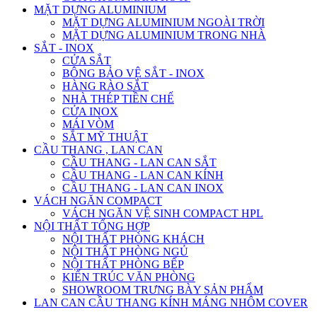
MẶT DỰNG ALUMINIUM
MẶT DỰNG ALUMINIUM NGOÀI TRỜI
MẶT DỰNG ALUMINIUM TRONG NHÀ
SẮT - INOX
CỬA SẮT
BÔNG BẢO VỆ SẮT - INOX
HÀNG RÀO SẮT
NHÀ THÉP TIỀN CHẾ
CỬA INOX
MÁI VÒM
SẮT MỸ THUẬT
CẦU THANG , LAN CAN
CẦU THANG - LAN CAN SẮT
CẦU THANG - LAN CAN KÍNH
CẦU THANG - LAN CAN INOX
VÁCH NGĂN COMPACT
VÁCH NGĂN VỆ SINH COMPACT HPL
NỘI THẤT TỔNG HỢP
NỘI THẤT PHÒNG KHÁCH
NỘI THẤT PHÒNG NGỦ
NỘI THẤT PHÒNG BẾP
KIẾN TRÚC VĂN PHÒNG
SHOWROOM TRƯNG BÀY SẢN PHẨM
LAN CAN CẦU THANG KÍNH MÁNG NHÔM COVER