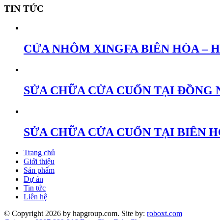
TIN TỨC
CỬA NHÔM XINGFA BIÊN HÒA – 
SỬA CHỮA CỬA CUỐN TẠI ĐỒNG 
SỬA CHỮA CỬA CUỐN TẠI BIÊN 
Trang chủ
Giới thiệu
Sản phẩm
Dự án
Tin tức
Liên hệ
© Copyright 2026 by hapgroup.com. Site by:
roboxt.com