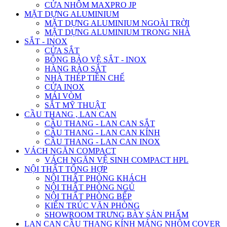
CỬA NHÔM MAXPRO JP
MẶT DỰNG ALUMINIUM
MẶT DỰNG ALUMINIUM NGOÀI TRỜI
MẶT DỰNG ALUMINIUM TRONG NHÀ
SẮT - INOX
CỬA SẮT
BÔNG BẢO VỆ SẮT - INOX
HÀNG RÀO SẮT
NHÀ THÉP TIỀN CHẾ
CỬA INOX
MÁI VÒM
SẮT MỸ THUẬT
CẦU THANG , LAN CAN
CẦU THANG - LAN CAN SẮT
CẦU THANG - LAN CAN KÍNH
CẦU THANG - LAN CAN INOX
VÁCH NGĂN COMPACT
VÁCH NGĂN VỆ SINH COMPACT HPL
NỘI THẤT TỔNG HỢP
NỘI THẤT PHÒNG KHÁCH
NỘI THẤT PHÒNG NGỦ
NỘI THẤT PHÒNG BẾP
KIẾN TRÚC VĂN PHÒNG
SHOWROOM TRƯNG BÀY SẢN PHẨM
LAN CAN CẦU THANG KÍNH MÁNG NHÔM COVER