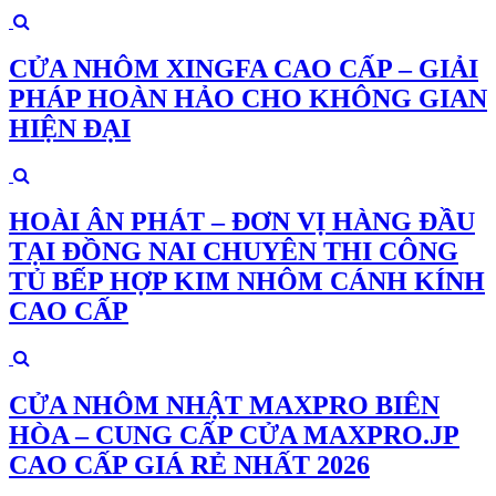
CỬA NHÔM XINGFA CAO CẤP – GIẢI
PHÁP HOÀN HẢO CHO KHÔNG GIAN
HIỆN ĐẠI
HOÀI ÂN PHÁT – ĐƠN VỊ HÀNG ĐẦU
TẠI ĐỒNG NAI CHUYÊN THI CÔNG
TỦ BẾP HỢP KIM NHÔM CÁNH KÍNH
CAO CẤP
CỬA NHÔM NHẬT MAXPRO BIÊN
HÒA – CUNG CẤP CỬA MAXPRO.JP
CAO CẤP GIÁ RẺ NHẤT 2026