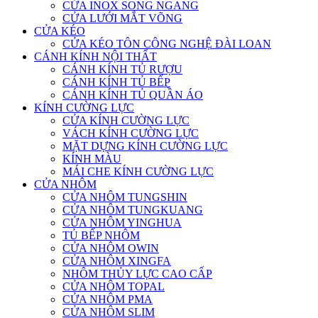
CỬA INOX SONG NGANG
CỬA LƯỚI MẮT VÕNG
CỬA KÉO
CỬA KÉO TÔN CÔNG NGHỆ ĐÀI LOAN
CÁNH KÍNH NỘI THẤT
CÁNH KÍNH TỦ RƯỢU
CÁNH KÍNH TỦ BẾP
CÁNH KÍNH TỦ QUẦN ÁO
KÍNH CƯỜNG LỰC
CỬA KÍNH CƯỜNG LỰC
VÁCH KÍNH CƯỜNG LỰC
MẶT DỰNG KÍNH CƯỜNG LỰC
KÍNH MÀU
MÁI CHE KÍNH CƯỜNG LỰC
CỬA NHÔM
CỬA NHÔM TUNGSHIN
CỬA NHÔM TUNGKUANG
CỬA NHÔM YINGHUA
TỦ BẾP NHÔM
CỬA NHÔM OWIN
CỬA NHÔM XINGFA
NHÔM THỦY LỰC CAO CẤP
CỬA NHÔM TOPAL
CỬA NHÔM PMA
CỬA NHÔM SLIM