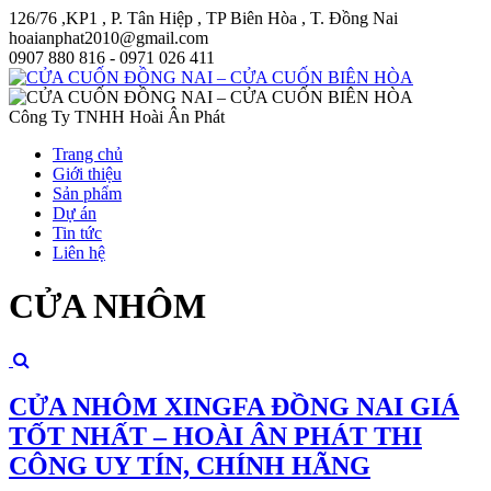
126/76 ,KP1 , P. Tân Hiệp , TP Biên Hòa , T. Đồng Nai
hoaianphat2010@gmail.com
0907 880 816 - 0971 026 411
Công Ty TNHH Hoài Ân Phát
Trang chủ
Giới thiệu
Sản phẩm
Dự án
Tin tức
Liên hệ
CỬA NHÔM
CỬA NHÔM XINGFA ĐỒNG NAI GIÁ
TỐT NHẤT – HOÀI ÂN PHÁT THI
CÔNG UY TÍN, CHÍNH HÃNG