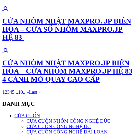
CỬA NHÔM NHẬT MAXPRO. JP BIÊN
HÒA – CỬA SỔ NHÔM MAXPRO.JP
HỆ 83
CỬA NHÔM NHẬT MAXPRO.JP BIÊN
HÒA – CỬA NHÔM MAXPRO.JP HỆ 83
4 CÁNH MỞ QUAY CAO CẤP
1
2
3
4
5
...
10
...
»
Last »
DANH MỤC
CỬA CUỐN
CỬA CUỐN NHÔM CÔNG NGHỆ ĐỨC
CỬA CUỐN CÔNG NGHỆ ÚC
CỬA CUỐN CÔNG NGHỆ ĐÀI LOAN