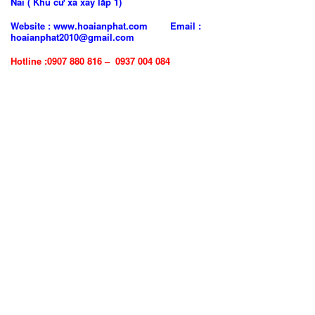
Nai ( Khu cư xá xây lắp 1)
Website : www.hoaianphat.com Email :
hoaianphat2010@gmail.com
Hotline :0907 880 816 – 0937 004 084