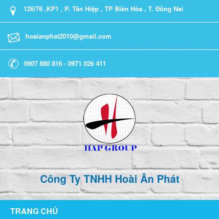
126/76 ,KP1 , P. Tân Hiệp , TP Biên Hòa , T. Đồng Nai
hoaianphat2010@gmail.com
0907 880 816 - 0971 026 411
Công Ty TNHH Hoài Ân Phát
TRANG CHỦ