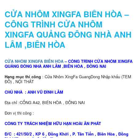
CỬA NHÔM XINGFA BIÊN HÒA –
CÔNG TRÌNH CỬA NHÔM
XINGFA QUẢNG ĐÔNG NHÀ ANH
LÂM ,BIÊN HÒA
CỬA NHÔM XINGFA BIÊN HÒA
– CÔNG TRÌNH CỬA NHÔM XINGFA
QUẢNG ĐÔNG NHÀ ANH LÂM ,BIÊN HÒA , ĐỒNG NAI
Hạng mục thi công
: Cửa Nhôm XingFa GuangDong Nhập khẩu (TEM
ĐỎ) , NỘI THẤT
CHỦ NHÀ : ANH VŨ ĐÌNH LÂM
Địa chỉ :CỔNG A42, BIÊN HÒA , ĐỒNG NAI
Đơn vị thi công :
CÔNG TY TRÁCH NHIỆM HỮU HẠN HOÀI ÂN PHÁT
Đ/C : 421/50/2 , KP 6 , Đồng Khởi , P. Tân Tiến , Biên Hòa , Đồng