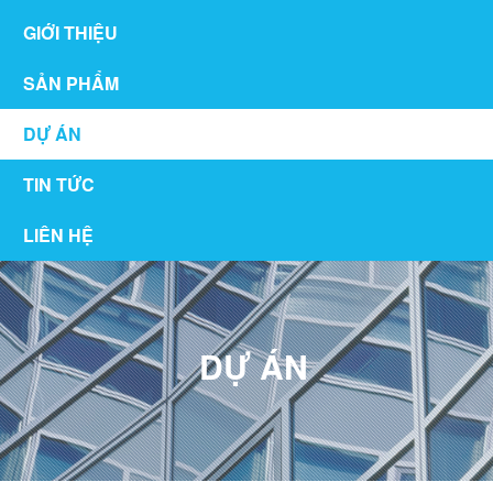
GIỚI THIỆU
SẢN PHẨM
DỰ ÁN
TIN TỨC
LIÊN HỆ
DỰ ÁN