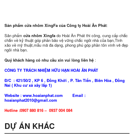
Sản phẩm cửa nhôm XingFa của Công ty Hoài Ân Phát
:
Sản phẩm
cửa nhôm Xingfa
do Hoài Ân Phát thi công, cung cấp chắc
chắn về kỷ thuật góp phần bảo vệ vững chắc ngôi nhà của bạn,Tinh
xảo về mỹ thuật,mẫu mã đa dạng, phong phú góp phần tôn vinh vẽ đẹp
ngôi nhà bạn.
Quý khách hàng có nhu cầu xin vui lòng liên hệ
:
CÔNG TY TRÁCH NHIỆM HỮU HẠN HOÀI ÂN PHÁT
Đ/C : 421/50/2 , KP 6 , Đồng Khởi , P. Tân Tiến , Biên Hòa , Đồng
Nai ( Khu cư xá xây lắp 1)
Website : www.hoaianphat.com Email :
hoaianphat2010@gmail.com
Hotline :0907 880 816 – 0937 004 084
DỰ ÁN KHÁC