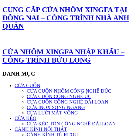
CUNG CẤP CỬA NHÔM XINGFA TẠI
ĐỒNG NAI – CÔNG TRÌNH NHÀ ANH
QUẢN
CỬA NHÔM XINGFA NHẬP KHẨU –
CÔNG TRÌNH BỬU LONG
DANH MỤC
CỬA CUỐN
CỬA CUỐN NHÔM CÔNG NGHỆ ĐỨC
CỬA CUỐN CÔNG NGHỆ ÚC
CỬA CUỐN CÔNG NGHỆ ĐÀI LOAN
CỬA INOX SONG NGANG
CỬA LƯỚI MẮT VÕNG
CỬA KÉO
CỬA KÉO TÔN CÔNG NGHỆ ĐÀI LOAN
CÁNH KÍNH NỘI THẤT
CÁNH KÍNH TỦ RƯỢU