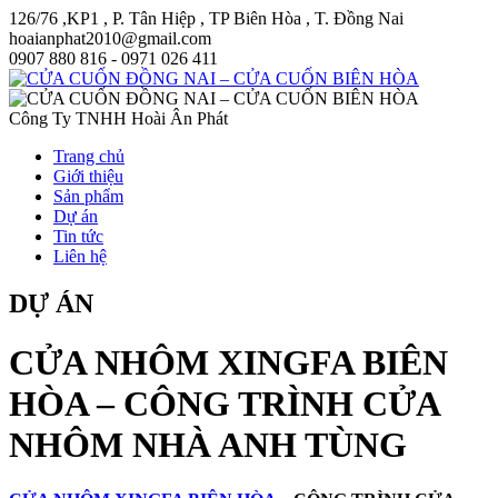
126/76 ,KP1 , P. Tân Hiệp , TP Biên Hòa , T. Đồng Nai
hoaianphat2010@gmail.com
0907 880 816 - 0971 026 411
Công Ty TNHH Hoài Ân Phát
Trang chủ
Giới thiệu
Sản phẩm
Dự án
Tin tức
Liên hệ
DỰ ÁN
CỬA NHÔM XINGFA BIÊN
HÒA – CÔNG TRÌNH CỬA
NHÔM NHÀ ANH TÙNG