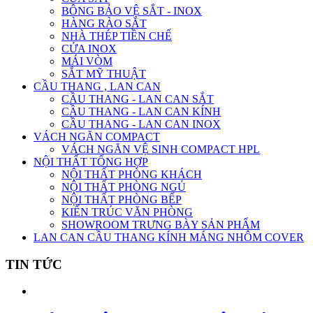
BÔNG BẢO VỆ SẮT - INOX
HÀNG RÀO SẮT
NHÀ THÉP TIỀN CHẾ
CỬA INOX
MÁI VÒM
SẮT MỸ THUẬT
CẦU THANG , LAN CAN
CẦU THANG - LAN CAN SẮT
CẦU THANG - LAN CAN KÍNH
CẦU THANG - LAN CAN INOX
VÁCH NGĂN COMPACT
VÁCH NGĂN VỆ SINH COMPACT HPL
NỘI THẤT TỔNG HỢP
NỘI THẤT PHÒNG KHÁCH
NỘI THẤT PHÒNG NGỦ
NỘI THẤT PHÒNG BẾP
KIẾN TRÚC VĂN PHÒNG
SHOWROOM TRƯNG BÀY SẢN PHẨM
LAN CAN CẦU THANG KÍNH MÁNG NHÔM COVER
TIN TỨC