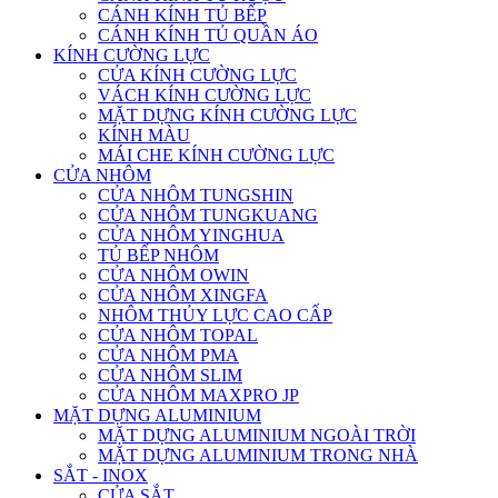
CÁNH KÍNH TỦ BẾP
CÁNH KÍNH TỦ QUẦN ÁO
KÍNH CƯỜNG LỰC
CỬA KÍNH CƯỜNG LỰC
VÁCH KÍNH CƯỜNG LỰC
MẶT DỰNG KÍNH CƯỜNG LỰC
KÍNH MÀU
MÁI CHE KÍNH CƯỜNG LỰC
CỬA NHÔM
CỬA NHÔM TUNGSHIN
CỬA NHÔM TUNGKUANG
CỬA NHÔM YINGHUA
TỦ BẾP NHÔM
CỬA NHÔM OWIN
CỬA NHÔM XINGFA
NHÔM THỦY LỰC CAO CẤP
CỬA NHÔM TOPAL
CỬA NHÔM PMA
CỬA NHÔM SLIM
CỬA NHÔM MAXPRO JP
MẶT DỰNG ALUMINIUM
MẶT DỰNG ALUMINIUM NGOÀI TRỜI
MẶT DỰNG ALUMINIUM TRONG NHÀ
SẮT - INOX
CỬA SẮT