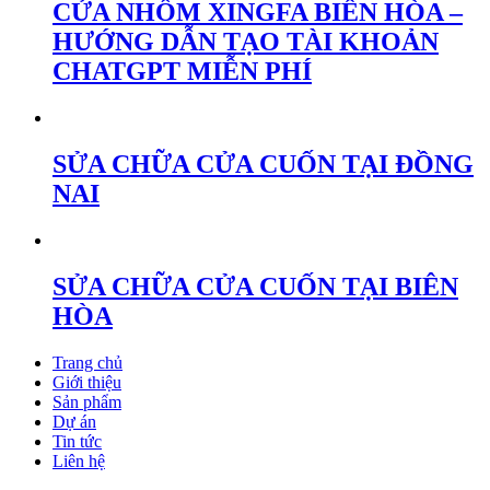
CỬA NHÔM XINGFA BIÊN HÒA –
HƯỚNG DẪN TẠO TÀI KHOẢN
CHATGPT MIỄN PHÍ
SỬA CHỮA CỬA CUỐN TẠI ĐỒNG
NAI
SỬA CHỮA CỬA CUỐN TẠI BIÊN
HÒA
Trang chủ
Giới thiệu
Sản phẩm
Dự án
Tin tức
Liên hệ