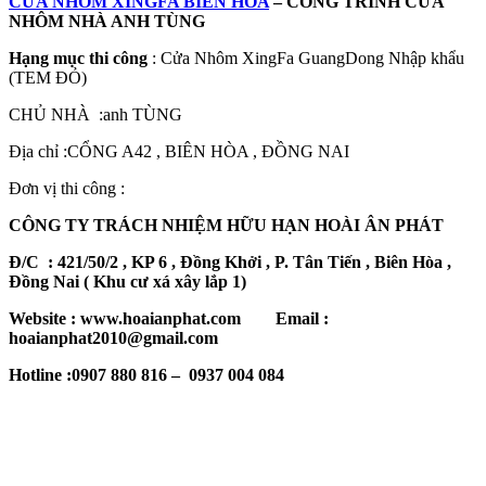
CỬA NHÔM XINGFA BIÊN HÒA
– CÔNG TRÌNH CỬA
NHÔM NHÀ ANH TÙNG
Hạng mục thi công
: Cửa Nhôm XingFa GuangDong Nhập khẩu
(TEM ĐỎ)
CHỦ NHÀ :anh TÙNG
Địa chỉ :CỔNG A42 , BIÊN HÒA , ĐỒNG NAI
Đơn vị thi công :
CÔNG TY TRÁCH NHIỆM HỮU HẠN HOÀI ÂN PHÁT
Đ/C : 421/50/2 , KP 6 , Đồng Khởi , P. Tân Tiến , Biên Hòa ,
Đồng Nai ( Khu cư xá xây lắp 1)
Website : www.hoaianphat.com Email :
hoaianphat2010@gmail.com
Hotline :0907 880 816 – 0937 004 084