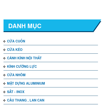
DANH MỤC
CỬA CUỐN
CỬA KÉO
CÁNH KÍNH NỘI THẤT
KÍNH CƯỜNG LỰC
CỬA NHÔM
MẶT DỰNG ALUMINIUM
SẮT - INOX
CẦU THANG , LAN CAN