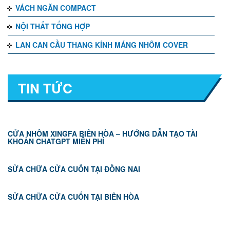
VÁCH NGĂN COMPACT
NỘI THẤT TỔNG HỢP
LAN CAN CẦU THANG KÍNH MÁNG NHÔM COVER
TIN TỨC
CỬA NHÔM XINGFA BIÊN HÒA – HƯỚNG DẪN TẠO TÀI
KHOẢN CHATGPT MIỄN PHÍ
SỬA CHỮA CỬA CUỐN TẠI ĐỒNG NAI
SỬA CHỮA CỬA CUỐN TẠI BIÊN HÒA