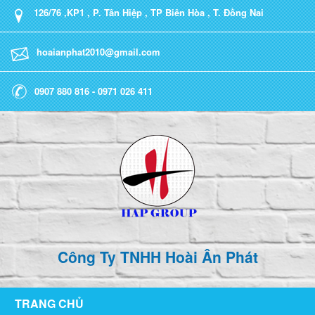
126/76 ,KP1 , P. Tân Hiệp , TP Biên Hòa , T. Đồng Nai
hoaianphat2010@gmail.com
0907 880 816 - 0971 026 411
Công Ty TNHH Hoài Ân Phát
TRANG CHỦ