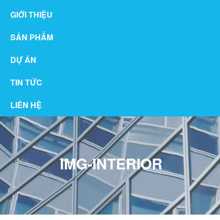
GIỚI THIỆU
SẢN PHẨM
DỰ ÁN
TIN TỨC
LIÊN HỆ
IMG-INTERIOR