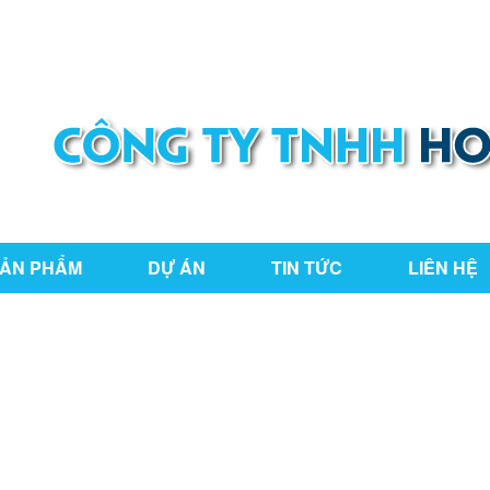
ng Nai
hoaianphat2010@gmail.com
ẢN PHẨM
DỰ ÁN
TIN TỨC
LIÊN HỆ
C2