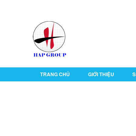
126/76 ,KP1 , P. Tân Hiệp , TP Biên Hòa , T. Đồ
TRANG CHỦ
GIỚI THIỆU
S