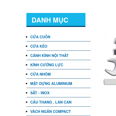
DANH MỤC
CỬA CUỐN
CỬA KÉO
CÁNH KÍNH NỘI THẤT
KÍNH CƯỜNG LỰC
CỬA NHÔM
MẶT DỰNG ALUMINIUM
SẮT - INOX
CẦU THANG , LAN CAN
VÁCH NGĂN COMPACT