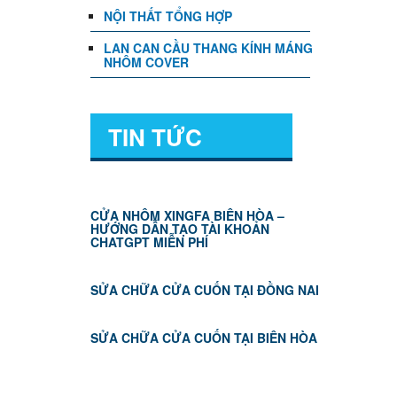
NỘI THẤT TỔNG HỢP
LAN CAN CẦU THANG KÍNH MÁNG
NHÔM COVER
TIN TỨC
CỬA NHÔM XINGFA BIÊN HÒA –
HƯỚNG DẪN TẠO TÀI KHOẢN
CHATGPT MIỄN PHÍ
SỬA CHỮA CỬA CUỐN TẠI ĐỒNG NAI
SỬA CHỮA CỬA CUỐN TẠI BIÊN HÒA