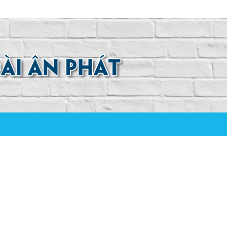
0907 880 816 - 0971 026 411
I-LOAN