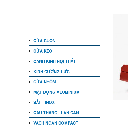
DANH MỤC
CỬA CUỐN
CỬA KÉO
CÁNH KÍNH NỘI THẤT
KÍNH CƯỜNG LỰC
CỬA NHÔM
MẶT DỰNG ALUMINIUM
SẮT - INOX
CẦU THANG , LAN CAN
VÁCH NGĂN COMPACT