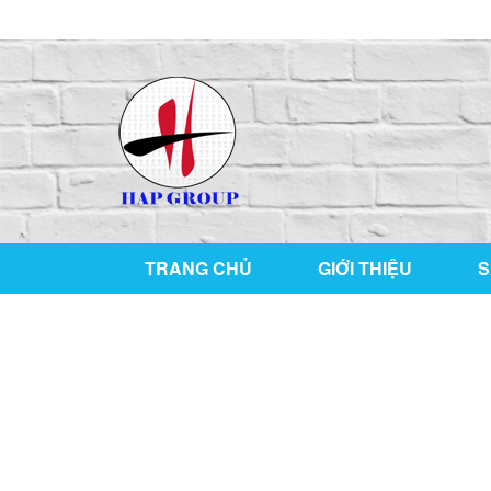
126/76 ,KP1 , P. Tân Hiệp , TP Biên Hòa , T. Đồ
TRANG CHỦ
GIỚI THIỆU
S
BAO-T