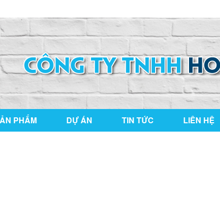
ng Nai
hoaianphat2010@gmail.com
ẢN PHẨM
DỰ ÁN
TIN TỨC
LIÊN HỆ
RI-CUA CUON-DA3