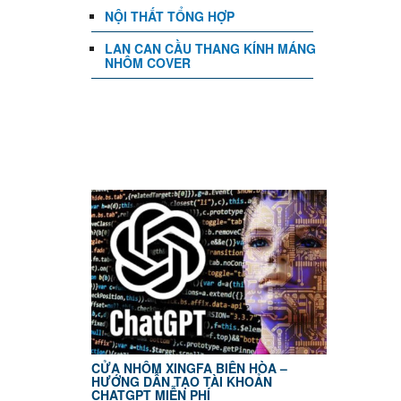
NỘI THẤT TỔNG HỢP
LAN CAN CẦU THANG KÍNH MÁNG
NHÔM COVER
TIN TỨC
CỬA NHÔM XINGFA BIÊN HÒA –
HƯỚNG DẪN TẠO TÀI KHOẢN
CHATGPT MIỄN PHÍ