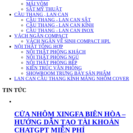
MÁI VÒM
SẮT MỸ THUẬT
CẦU THANG , LAN CAN
CẦU THANG - LAN CAN SẮT
CẦU THANG - LAN CAN KÍNH
CẦU THANG - LAN CAN INOX
VÁCH NGĂN COMPACT
VÁCH NGĂN VỆ SINH COMPACT HPL
NỘI THẤT TỔNG HỢP
NỘI THẤT PHÒNG KHÁCH
NỘI THẤT PHÒNG NGỦ
NỘI THẤT PHÒNG BẾP
KIẾN TRÚC VĂN PHÒNG
SHOWROOM TRƯNG BÀY SẢN PHẨM
LAN CAN CẦU THANG KÍNH MÁNG NHÔM COVER
TIN TỨC
CỬA NHÔM XINGFA BIÊN HÒA –
HƯỚNG DẪN TẠO TÀI KHOẢN
CHATGPT MIỄN PHÍ