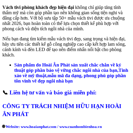
Vách tivi phòng khách đẹp hiện đại
không chỉ giúp tăng tính
thẩm mỹ mà còn góp phần tạo nên không gian sống tiện nghi và
đẳng cấp hơn. Với bộ sưu tập 50+ mẫu vách tivi được ưa chuộng
nhất 2026, bạn hoàn toàn có thể lựa chọn thiết kế phù hợp với
phong cách và diện tích ngôi nhà của mình.
Nếu bạn đang tìm kiếm mẫu vách tivi đẹp, sang trọng và hiện đại,
hãy ưu tiên các thiết kế gỗ công nghiệp cao cấp kết hợp lam sóng,
cánh kính và đèn LED để tạo nên điểm nhấn nổi bật cho phòng
khách.
Sản phẩm do Hoài Ân Phát sản xuất chắc chắn về kỷ
thuật góp phần bảo vệ vững chắc ngôi nhà của bạn,Tinh
xảo về mỹ thuật,mẫu mã đa dạng, phong phú góp phần
tôn vinh vẽ đẹp ngôi nhà bạn
📞
Liên hệ tư vấn và báo giá miễn phí:
CÔNG TY TRÁCH NHIỆM HỮU HẠN HOÀI
ÂN PHÁT
🌐
Website: www.hoaianphat.com / www.cuanhombienhoa.vn