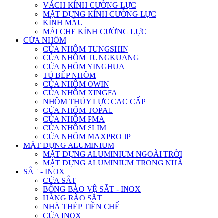
VÁCH KÍNH CƯỜNG LỰC
MẶT DỰNG KÍNH CƯỜNG LỰC
KÍNH MÀU
MÁI CHE KÍNH CƯỜNG LỰC
CỬA NHÔM
CỬA NHÔM TUNGSHIN
CỬA NHÔM TUNGKUANG
CỬA NHÔM YINGHUA
TỦ BẾP NHÔM
CỬA NHÔM OWIN
CỬA NHÔM XINGFA
NHÔM THỦY LỰC CAO CẤP
CỬA NHÔM TOPAL
CỬA NHÔM PMA
CỬA NHÔM SLIM
CỬA NHÔM MAXPRO JP
MẶT DỰNG ALUMINIUM
MẶT DỰNG ALUMINIUM NGOÀI TRỜI
MẶT DỰNG ALUMINIUM TRONG NHÀ
SẮT - INOX
CỬA SẮT
BÔNG BẢO VỆ SẮT - INOX
HÀNG RÀO SẮT
NHÀ THÉP TIỀN CHẾ
CỬA INOX