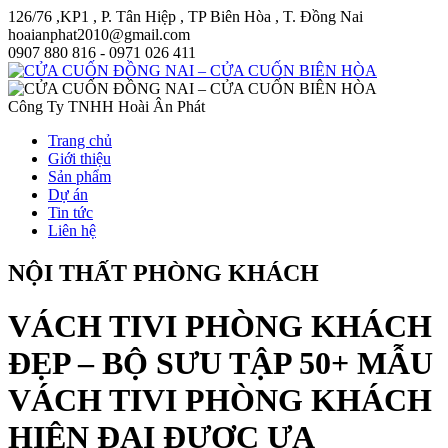
126/76 ,KP1 , P. Tân Hiệp , TP Biên Hòa , T. Đồng Nai
hoaianphat2010@gmail.com
0907 880 816 - 0971 026 411
Công Ty TNHH Hoài Ân Phát
Trang chủ
Giới thiệu
Sản phẩm
Dự án
Tin tức
Liên hệ
NỘI THẤT PHÒNG KHÁCH
VÁCH TIVI PHÒNG KHÁCH
ĐẸP – BỘ SƯU TẬP 50+ MẪU
VÁCH TIVI PHÒNG KHÁCH
HIỆN ĐẠI ĐƯỢC ƯA