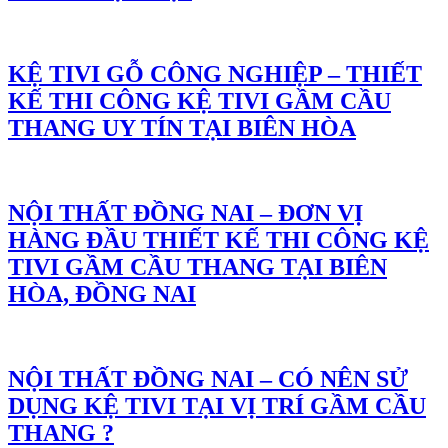
KỆ TIVI GỖ CÔNG NGHIỆP – THIẾT
KẾ THI CÔNG KỆ TIVI GẦM CẦU
THANG UY TÍN TẠI BIÊN HÒA
NỘI THẤT ĐỒNG NAI – ĐƠN VỊ
HÀNG ĐẦU THIẾT KẾ THI CÔNG KỆ
TIVI GẦM CẦU THANG TẠI BIÊN
HÒA, ĐỒNG NAI
NỘI THẤT ĐỒNG NAI – CÓ NÊN SỬ
DỤNG KỆ TIVI TẠI VỊ TRÍ GẦM CẦU
THANG ?