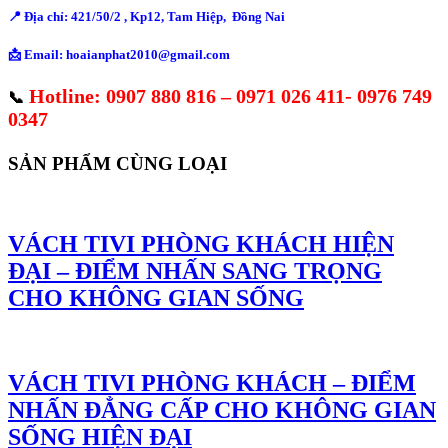
📍 Địa chỉ: 421/50/2 , Kp12, Tam Hiệp, Đồng Nai
📩 Email: hoaianphat2010@gmail.com
Hotline: 0907 880 816 – 0971 026 411- 0976 749
📞
0347
SẢN PHẨM CÙNG LOẠI
VÁCH TIVI PHÒNG KHÁCH HIỆN
ĐẠI – ĐIỂM NHẤN SANG TRỌNG
CHO KHÔNG GIAN SỐNG
VÁCH TIVI PHÒNG KHÁCH – ĐIỂM
NHẤN ĐẲNG CẤP CHO KHÔNG GIAN
SỐNG HIỆN ĐẠI