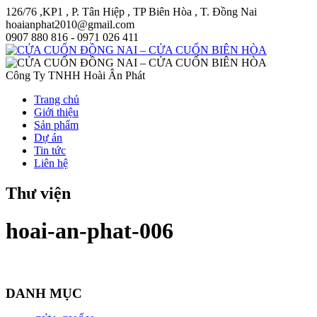
126/76 ,KP1 , P. Tân Hiệp , TP Biên Hòa , T. Đồng Nai
hoaianphat2010@gmail.com
0907 880 816 - 0971 026 411
Công Ty TNHH Hoài Ân Phát
Trang chủ
Giới thiệu
Sản phẩm
Dự án
Tin tức
Liên hệ
Thư viện
hoai-an-phat-006
DANH MỤC