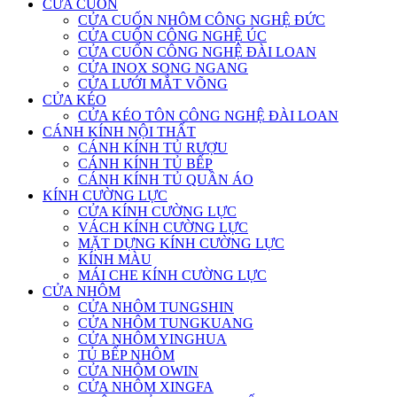
CỬA CUỐN
CỬA CUỐN NHÔM CÔNG NGHỆ ĐỨC
CỬA CUỐN CÔNG NGHỆ ÚC
CỬA CUỐN CÔNG NGHỆ ĐÀI LOAN
CỬA INOX SONG NGANG
CỬA LƯỚI MẮT VÕNG
CỬA KÉO
CỬA KÉO TÔN CÔNG NGHỆ ĐÀI LOAN
CÁNH KÍNH NỘI THẤT
CÁNH KÍNH TỦ RƯỢU
CÁNH KÍNH TỦ BẾP
CÁNH KÍNH TỦ QUẦN ÁO
KÍNH CƯỜNG LỰC
CỬA KÍNH CƯỜNG LỰC
VÁCH KÍNH CƯỜNG LỰC
MẶT DỰNG KÍNH CƯỜNG LỰC
KÍNH MÀU
MÁI CHE KÍNH CƯỜNG LỰC
CỬA NHÔM
CỬA NHÔM TUNGSHIN
CỬA NHÔM TUNGKUANG
CỬA NHÔM YINGHUA
TỦ BẾP NHÔM
CỬA NHÔM OWIN
CỬA NHÔM XINGFA