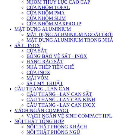
NHÔM THỦY LỰC CAO CẤP
CỬA NHÔM TOPAL
CỬA NHÔM PMA
CỬA NHÔM SLIM
CỬA NHÔM MAXPRO JP
MẶT DỰNG ALUMINIUM
MẶT DỰNG ALUMINIUM NGOÀI TRỜI
MẶT DỰNG ALUMINIUM TRONG NHÀ
SẮT - INOX
CỬA SẮT
BÔNG BẢO VỆ SẮT - INOX
HÀNG RÀO SẮT
NHÀ THÉP TIỀN CHẾ
CỬA INOX
MÁI VÒM
SẮT MỸ THUẬT
CẦU THANG , LAN CAN
CẦU THANG - LAN CAN SẮT
CẦU THANG - LAN CAN KÍNH
CẦU THANG - LAN CAN INOX
VÁCH NGĂN COMPACT
VÁCH NGĂN VỆ SINH COMPACT HPL
NỘI THẤT TỔNG HỢP
NỘI THẤT PHÒNG KHÁCH
NỘI THẤT PHÒNG NGỦ