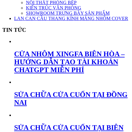
NỘI THẤT PHÒNG BẾP
KIẾN TRÚC VĂN PHÒNG
SHOWROOM TRƯNG BÀY SẢN PHẨM
LAN CAN CẦU THANG KÍNH MÁNG NHÔM COVER
TIN TỨC
CỬA NHÔM XINGFA BIÊN HÒA –
HƯỚNG DẪN TẠO TÀI KHOẢN
CHATGPT MIỄN PHÍ
SỬA CHỮA CỬA CUỐN TẠI ĐỒNG
NAI
SỬA CHỮA CỬA CUỐN TẠI BIÊN