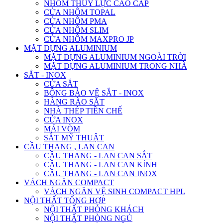
NHÔM THỦY LỰC CAO CẤP
CỬA NHÔM TOPAL
CỬA NHÔM PMA
CỬA NHÔM SLIM
CỬA NHÔM MAXPRO JP
MẶT DỰNG ALUMINIUM
MẶT DỰNG ALUMINIUM NGOÀI TRỜI
MẶT DỰNG ALUMINIUM TRONG NHÀ
SẮT - INOX
CỬA SẮT
BÔNG BẢO VỆ SẮT - INOX
HÀNG RÀO SẮT
NHÀ THÉP TIỀN CHẾ
CỬA INOX
MÁI VÒM
SẮT MỸ THUẬT
CẦU THANG , LAN CAN
CẦU THANG - LAN CAN SẮT
CẦU THANG - LAN CAN KÍNH
CẦU THANG - LAN CAN INOX
VÁCH NGĂN COMPACT
VÁCH NGĂN VỆ SINH COMPACT HPL
NỘI THẤT TỔNG HỢP
NỘI THẤT PHÒNG KHÁCH
NỘI THẤT PHÒNG NGỦ