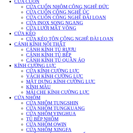
CỬA CUỐN
CỬA CUỐN NHÔM CÔNG NGHỆ ĐỨC
CỬA CUỐN CÔNG NGHỆ ÚC
CỬA CUỐN CÔNG NGHỆ ĐÀI LOAN
CỬA INOX SONG NGANG
CỬA LƯỚI MẮT VÕNG
CỬA KÉO
CỬA KÉO TÔN CÔNG NGHỆ ĐÀI LOAN
CÁNH KÍNH NỘI THẤT
CÁNH KÍNH TỦ RƯỢU
CÁNH KÍNH TỦ BẾP
CÁNH KÍNH TỦ QUẦN ÁO
KÍNH CƯỜNG LỰC
CỬA KÍNH CƯỜNG LỰC
VÁCH KÍNH CƯỜNG LỰC
MẶT DỰNG KÍNH CƯỜNG LỰC
KÍNH MÀU
MÁI CHE KÍNH CƯỜNG LỰC
CỬA NHÔM
CỬA NHÔM TUNGSHIN
CỬA NHÔM TUNGKUANG
CỬA NHÔM YINGHUA
TỦ BẾP NHÔM
CỬA NHÔM OWIN
CỬA NHÔM XINGFA