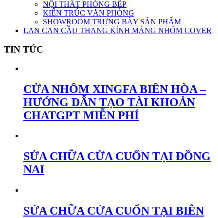
NỘI THẤT PHÒNG BẾP
KIẾN TRÚC VĂN PHÒNG
SHOWROOM TRƯNG BÀY SẢN PHẨM
LAN CAN CẦU THANG KÍNH MÁNG NHÔM COVER
TIN TỨC
CỬA NHÔM XINGFA BIÊN HÒA –
HƯỚNG DẪN TẠO TÀI KHOẢN
CHATGPT MIỄN PHÍ
SỬA CHỮA CỬA CUỐN TẠI ĐỒNG
NAI
SỬA CHỮA CỬA CUỐN TẠI BIÊN