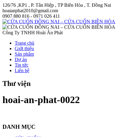
126/76 ,KP1 , P. Tân Hiệp , TP Biên Hòa , T. Đồng Nai
hoaianphat2010@gmail.com
0907 880 816 - 0971 026 411
Công Ty TNHH Hoài Ân Phát
Trang chủ
Giới thiệu
Sản phẩm
Dự án
Tin tức
Liên hệ
Thư viện
hoai-an-phat-0022
DANH MỤC