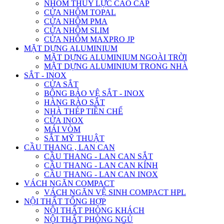
NHÔM THỦY LỰC CAO CẤP
CỬA NHÔM TOPAL
CỬA NHÔM PMA
CỬA NHÔM SLIM
CỬA NHÔM MAXPRO JP
MẶT DỰNG ALUMINIUM
MẶT DỰNG ALUMINIUM NGOÀI TRỜI
MẶT DỰNG ALUMINIUM TRONG NHÀ
SẮT - INOX
CỬA SẮT
BÔNG BẢO VỆ SẮT - INOX
HÀNG RÀO SẮT
NHÀ THÉP TIỀN CHẾ
CỬA INOX
MÁI VÒM
SẮT MỸ THUẬT
CẦU THANG , LAN CAN
CẦU THANG - LAN CAN SẮT
CẦU THANG - LAN CAN KÍNH
CẦU THANG - LAN CAN INOX
VÁCH NGĂN COMPACT
VÁCH NGĂN VỆ SINH COMPACT HPL
NỘI THẤT TỔNG HỢP
NỘI THẤT PHÒNG KHÁCH
NỘI THẤT PHÒNG NGỦ