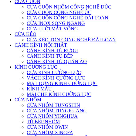
CỬA CUỐN
CỬA CUỐN NHÔM CÔNG NGHỆ ĐỨC
CỬA CUỐN CÔNG NGHỆ ÚC
CỬA CUỐN CÔNG NGHỆ ĐÀI LOAN
CỬA INOX SONG NGANG
CỬA LƯỚI MẮT VÕNG
CỬA KÉO
CỬA KÉO TÔN CÔNG NGHỆ ĐÀI LOAN
CÁNH KÍNH NỘI THẤT
CÁNH KÍNH TỦ RƯỢU
CÁNH KÍNH TỦ BẾP
CÁNH KÍNH TỦ QUẦN ÁO
KÍNH CƯỜNG LỰC
CỬA KÍNH CƯỜNG LỰC
VÁCH KÍNH CƯỜNG LỰC
MẶT DỰNG KÍNH CƯỜNG LỰC
KÍNH MÀU
MÁI CHE KÍNH CƯỜNG LỰC
CỬA NHÔM
CỬA NHÔM TUNGSHIN
CỬA NHÔM TUNGKUANG
CỬA NHÔM YINGHUA
TỦ BẾP NHÔM
CỬA NHÔM OWIN
CỬA NHÔM XINGFA