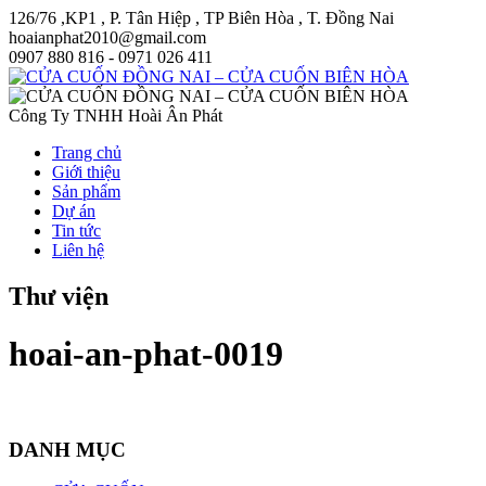
126/76 ,KP1 , P. Tân Hiệp , TP Biên Hòa , T. Đồng Nai
hoaianphat2010@gmail.com
0907 880 816 - 0971 026 411
Công Ty TNHH Hoài Ân Phát
Trang chủ
Giới thiệu
Sản phẩm
Dự án
Tin tức
Liên hệ
Thư viện
hoai-an-phat-0019
DANH MỤC