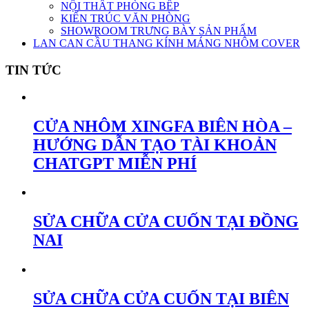
NỘI THẤT PHÒNG BẾP
KIẾN TRÚC VĂN PHÒNG
SHOWROOM TRƯNG BÀY SẢN PHẨM
LAN CAN CẦU THANG KÍNH MÁNG NHÔM COVER
TIN TỨC
CỬA NHÔM XINGFA BIÊN HÒA –
HƯỚNG DẪN TẠO TÀI KHOẢN
CHATGPT MIỄN PHÍ
SỬA CHỮA CỬA CUỐN TẠI ĐỒNG
NAI
SỬA CHỮA CỬA CUỐN TẠI BIÊN