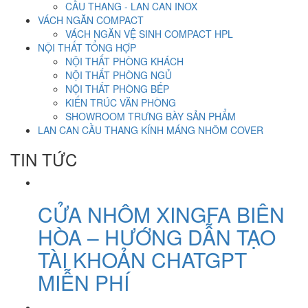
CẦU THANG - LAN CAN INOX
VÁCH NGĂN COMPACT
VÁCH NGĂN VỆ SINH COMPACT HPL
NỘI THẤT TỔNG HỢP
NỘI THẤT PHÒNG KHÁCH
NỘI THẤT PHÒNG NGỦ
NỘI THẤT PHÒNG BẾP
KIẾN TRÚC VĂN PHÒNG
SHOWROOM TRƯNG BÀY SẢN PHẨM
LAN CAN CẦU THANG KÍNH MÁNG NHÔM COVER
TIN TỨC
CỬA NHÔM XINGFA BIÊN
HÒA – HƯỚNG DẪN TẠO
TÀI KHOẢN CHATGPT
MIỄN PHÍ