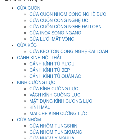
CỬA CUỐN
CỬA CUỐN NHÔM CÔNG NGHỆ ĐỨC
CỬA CUỐN CÔNG NGHỆ ÚC
CỬA CUỐN CÔNG NGHỆ ĐÀI LOAN
CỬA INOX SONG NGANG
CỬA LƯỚI MẮT VÕNG
CỬA KÉO
CỬA KÉO TÔN CÔNG NGHỆ ĐÀI LOAN
CÁNH KÍNH NỘI THẤT
CÁNH KÍNH TỦ RƯỢU
CÁNH KÍNH TỦ BẾP
CÁNH KÍNH TỦ QUẦN ÁO
KÍNH CƯỜNG LỰC
CỬA KÍNH CƯỜNG LỰC
VÁCH KÍNH CƯỜNG LỰC
MẶT DỰNG KÍNH CƯỜNG LỰC
KÍNH MÀU
MÁI CHE KÍNH CƯỜNG LỰC
CỬA NHÔM
CỬA NHÔM TUNGSHIN
CỬA NHÔM TUNGKUANG
CỬA NHÔM YINGHUA