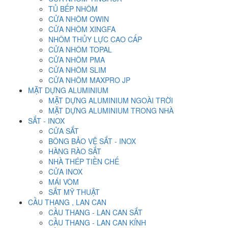
TỦ BẾP NHÔM
CỬA NHÔM OWIN
CỬA NHÔM XINGFA
NHÔM THỦY LỰC CAO CẤP
CỬA NHÔM TOPAL
CỬA NHÔM PMA
CỬA NHÔM SLIM
CỬA NHÔM MAXPRO JP
MẶT DỰNG ALUMINIUM
MẶT DỰNG ALUMINIUM NGOÀI TRỜI
MẶT DỰNG ALUMINIUM TRONG NHÀ
SẮT - INOX
CỬA SẮT
BÔNG BẢO VỆ SẮT - INOX
HÀNG RÀO SẮT
NHÀ THÉP TIỀN CHẾ
CỬA INOX
MÁI VÒM
SẮT MỸ THUẬT
CẦU THANG , LAN CAN
CẦU THANG - LAN CAN SẮT
CẦU THANG - LAN CAN KÍNH