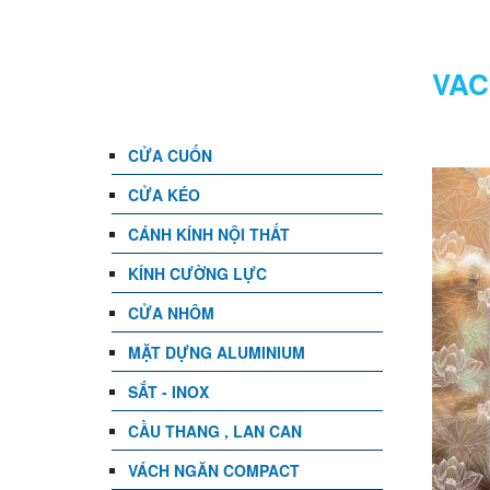
DANH MỤC
VAC
CỬA CUỐN
CỬA KÉO
CÁNH KÍNH NỘI THẤT
KÍNH CƯỜNG LỰC
CỬA NHÔM
MẶT DỰNG ALUMINIUM
SẮT - INOX
CẦU THANG , LAN CAN
VÁCH NGĂN COMPACT