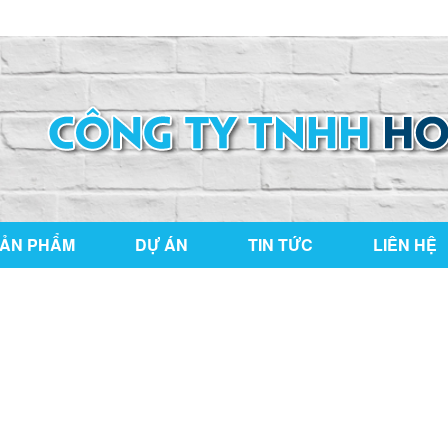
ng Nai
hoaianphat2010@gmail.com
ẢN PHẨM
DỰ ÁN
TIN TỨC
LIÊN HỆ
THƯ VIỆN