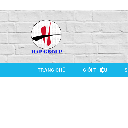
126/76 ,KP1 , P. Tân Hiệp , TP Biên Hòa , T. Đồ
TRANG CHỦ
GIỚI THIỆU
S