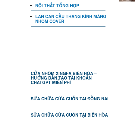
NỘI THẤT TỔNG HỢP
LAN CAN CẦU THANG KÍNH MÁNG
NHÔM COVER
TIN TỨC
CỬA NHÔM XINGFA BIÊN HÒA –
HƯỚNG DẪN TẠO TÀI KHOẢN
CHATGPT MIỄN PHÍ
SỬA CHỮA CỬA CUỐN TẠI ĐỒNG NAI
SỬA CHỮA CỬA CUỐN TẠI BIÊN HÒA