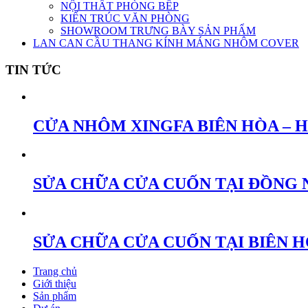
NỘI THẤT PHÒNG BẾP
KIẾN TRÚC VĂN PHÒNG
SHOWROOM TRƯNG BÀY SẢN PHẨM
LAN CAN CẦU THANG KÍNH MÁNG NHÔM COVER
TIN TỨC
CỬA NHÔM XINGFA BIÊN HÒA – 
SỬA CHỮA CỬA CUỐN TẠI ĐỒNG 
SỬA CHỮA CỬA CUỐN TẠI BIÊN 
Trang chủ
Giới thiệu
Sản phẩm