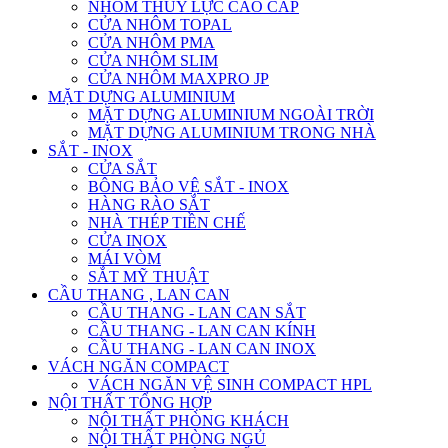
NHÔM THỦY LỰC CAO CẤP
CỬA NHÔM TOPAL
CỬA NHÔM PMA
CỬA NHÔM SLIM
CỬA NHÔM MAXPRO JP
MẶT DỰNG ALUMINIUM
MẶT DỰNG ALUMINIUM NGOÀI TRỜI
MẶT DỰNG ALUMINIUM TRONG NHÀ
SẮT - INOX
CỬA SẮT
BÔNG BẢO VỆ SẮT - INOX
HÀNG RÀO SẮT
NHÀ THÉP TIỀN CHẾ
CỬA INOX
MÁI VÒM
SẮT MỸ THUẬT
CẦU THANG , LAN CAN
CẦU THANG - LAN CAN SẮT
CẦU THANG - LAN CAN KÍNH
CẦU THANG - LAN CAN INOX
VÁCH NGĂN COMPACT
VÁCH NGĂN VỆ SINH COMPACT HPL
NỘI THẤT TỔNG HỢP
NỘI THẤT PHÒNG KHÁCH
NỘI THẤT PHÒNG NGỦ