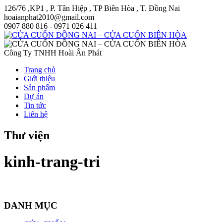
126/76 ,KP1 , P. Tân Hiệp , TP Biên Hòa , T. Đồng Nai
hoaianphat2010@gmail.com
0907 880 816 - 0971 026 411
Công Ty TNHH Hoài Ân Phát
Trang chủ
Giới thiệu
Sản phẩm
Dự án
Tin tức
Liên hệ
Thư viện
kinh-trang-tri
DANH MỤC