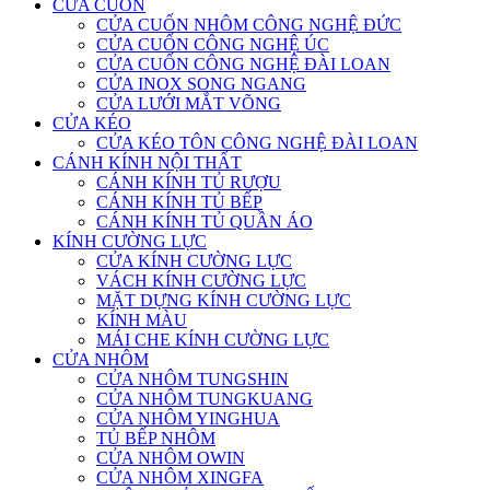
CỬA CUỐN
CỬA CUỐN NHÔM CÔNG NGHỆ ĐỨC
CỬA CUỐN CÔNG NGHỆ ÚC
CỬA CUỐN CÔNG NGHỆ ĐÀI LOAN
CỬA INOX SONG NGANG
CỬA LƯỚI MẮT VÕNG
CỬA KÉO
CỬA KÉO TÔN CÔNG NGHỆ ĐÀI LOAN
CÁNH KÍNH NỘI THẤT
CÁNH KÍNH TỦ RƯỢU
CÁNH KÍNH TỦ BẾP
CÁNH KÍNH TỦ QUẦN ÁO
KÍNH CƯỜNG LỰC
CỬA KÍNH CƯỜNG LỰC
VÁCH KÍNH CƯỜNG LỰC
MẶT DỰNG KÍNH CƯỜNG LỰC
KÍNH MÀU
MÁI CHE KÍNH CƯỜNG LỰC
CỬA NHÔM
CỬA NHÔM TUNGSHIN
CỬA NHÔM TUNGKUANG
CỬA NHÔM YINGHUA
TỦ BẾP NHÔM
CỬA NHÔM OWIN
CỬA NHÔM XINGFA