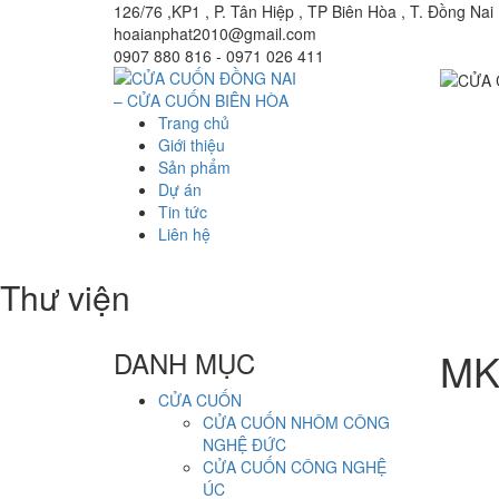
126/76 ,KP1 , P. Tân Hiệp , TP Biên Hòa , T. Đồng Nai
hoaianphat2010@gmail.com
0907 880 816 - 0971 026 411
Trang chủ
Giới thiệu
Sản phẩm
Dự án
Tin tức
Liên hệ
Thư viện
MK
DANH MỤC
CỬA CUỐN
CỬA CUỐN NHÔM CÔNG
NGHỆ ĐỨC
CỬA CUỐN CÔNG NGHỆ
ÚC