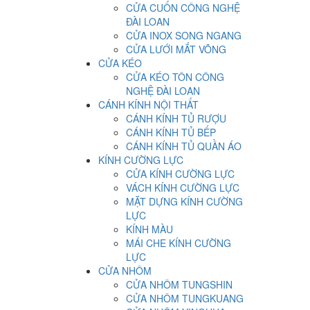
CỬA CUỐN CÔNG NGHỆ
ĐÀI LOAN
CỬA INOX SONG NGANG
CỬA LƯỚI MẮT VÕNG
CỬA KÉO
CỬA KÉO TÔN CÔNG
NGHỆ ĐÀI LOAN
CÁNH KÍNH NỘI THẤT
CÁNH KÍNH TỦ RƯỢU
CÁNH KÍNH TỦ BẾP
CÁNH KÍNH TỦ QUẦN ÁO
KÍNH CƯỜNG LỰC
CỬA KÍNH CƯỜNG LỰC
VÁCH KÍNH CƯỜNG LỰC
MẶT DỰNG KÍNH CƯỜNG
LỰC
KÍNH MÀU
MÁI CHE KÍNH CƯỜNG
LỰC
CỬA NHÔM
CỬA NHÔM TUNGSHIN
CỬA NHÔM TUNGKUANG