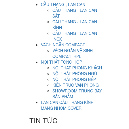
CẦU THANG , LAN CAN
CẦU THANG - LAN CAN
SẮT
CẦU THANG - LAN CAN
KÍNH
CẦU THANG - LAN CAN
INOX
VÁCH NGĂN COMPACT
VÁCH NGĂN VỆ SINH
COMPACT HPL
NỘI THẤT TỔNG HỢP
NỘI THẤT PHÒNG KHÁCH
NỘI THẤT PHÒNG NGỦ
NỘI THẤT PHÒNG BẾP
KIẾN TRÚC VĂN PHÒNG
SHOWROOM TRƯNG BÀY
SẢN PHẨM
LAN CAN CẦU THANG KÍNH
MÁNG NHÔM COVER
TIN TỨC