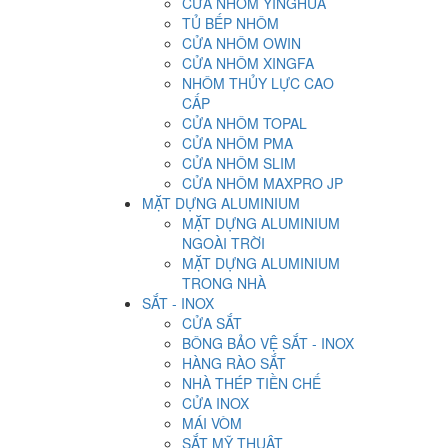
CỬA NHÔM YINGHUA
TỦ BẾP NHÔM
CỬA NHÔM OWIN
CỬA NHÔM XINGFA
NHÔM THỦY LỰC CAO
CẤP
CỬA NHÔM TOPAL
CỬA NHÔM PMA
CỬA NHÔM SLIM
CỬA NHÔM MAXPRO JP
MẶT DỰNG ALUMINIUM
MẶT DỰNG ALUMINIUM
NGOÀI TRỜI
MẶT DỰNG ALUMINIUM
TRONG NHÀ
SẮT - INOX
CỬA SẮT
BÔNG BẢO VỆ SẮT - INOX
HÀNG RÀO SẮT
NHÀ THÉP TIỀN CHẾ
CỬA INOX
MÁI VÒM
SẮT MỸ THUẬT