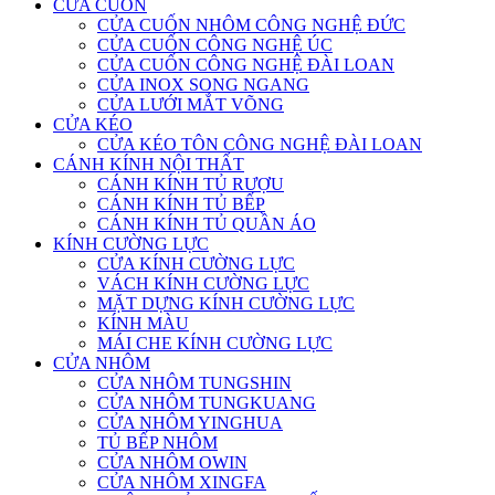
CỬA CUỐN
CỬA CUỐN NHÔM CÔNG NGHỆ ĐỨC
CỬA CUỐN CÔNG NGHỆ ÚC
CỬA CUỐN CÔNG NGHỆ ĐÀI LOAN
CỬA INOX SONG NGANG
CỬA LƯỚI MẮT VÕNG
CỬA KÉO
CỬA KÉO TÔN CÔNG NGHỆ ĐÀI LOAN
CÁNH KÍNH NỘI THẤT
CÁNH KÍNH TỦ RƯỢU
CÁNH KÍNH TỦ BẾP
CÁNH KÍNH TỦ QUẦN ÁO
KÍNH CƯỜNG LỰC
CỬA KÍNH CƯỜNG LỰC
VÁCH KÍNH CƯỜNG LỰC
MẶT DỰNG KÍNH CƯỜNG LỰC
KÍNH MÀU
MÁI CHE KÍNH CƯỜNG LỰC
CỬA NHÔM
CỬA NHÔM TUNGSHIN
CỬA NHÔM TUNGKUANG
CỬA NHÔM YINGHUA
TỦ BẾP NHÔM
CỬA NHÔM OWIN
CỬA NHÔM XINGFA