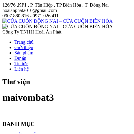
126/76 ,KP1 , P. Tân Hiệp , TP Biên Hòa , T. Đồng Nai
hoaianphat2010@gmail.com
0907 880 816 - 0971 026 411
Công Ty TNHH Hoài Ân Phát
Trang chủ
Giới thiệu
Sản phẩm
Dự án
Tin tức
Liên hệ
Thư viện
maivombat3
DANH MỤC