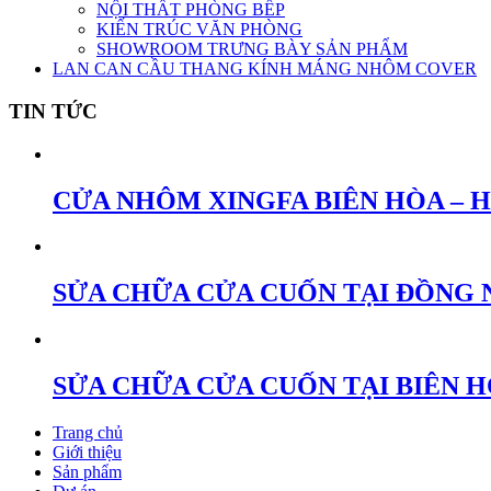
NỘI THẤT PHÒNG BẾP
KIẾN TRÚC VĂN PHÒNG
SHOWROOM TRƯNG BÀY SẢN PHẨM
LAN CAN CẦU THANG KÍNH MÁNG NHÔM COVER
TIN TỨC
CỬA NHÔM XINGFA BIÊN HÒA – 
SỬA CHỮA CỬA CUỐN TẠI ĐỒNG 
SỬA CHỮA CỬA CUỐN TẠI BIÊN 
Trang chủ
Giới thiệu
Sản phẩm