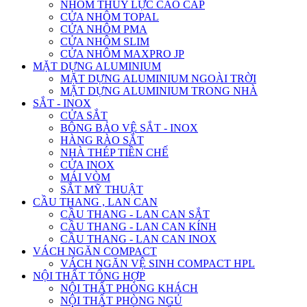
NHÔM THỦY LỰC CAO CẤP
CỬA NHÔM TOPAL
CỬA NHÔM PMA
CỬA NHÔM SLIM
CỬA NHÔM MAXPRO JP
MẶT DỰNG ALUMINIUM
MẶT DỰNG ALUMINIUM NGOÀI TRỜI
MẶT DỰNG ALUMINIUM TRONG NHÀ
SẮT - INOX
CỬA SẮT
BÔNG BẢO VỆ SẮT - INOX
HÀNG RÀO SẮT
NHÀ THÉP TIỀN CHẾ
CỬA INOX
MÁI VÒM
SẮT MỸ THUẬT
CẦU THANG , LAN CAN
CẦU THANG - LAN CAN SẮT
CẦU THANG - LAN CAN KÍNH
CẦU THANG - LAN CAN INOX
VÁCH NGĂN COMPACT
VÁCH NGĂN VỆ SINH COMPACT HPL
NỘI THẤT TỔNG HỢP
NỘI THẤT PHÒNG KHÁCH
NỘI THẤT PHÒNG NGỦ