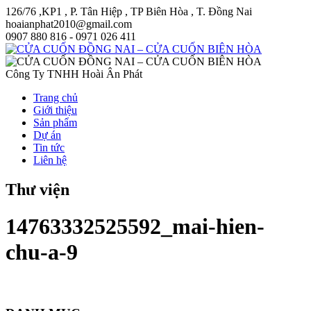
126/76 ,KP1 , P. Tân Hiệp , TP Biên Hòa , T. Đồng Nai
hoaianphat2010@gmail.com
0907 880 816 - 0971 026 411
Công Ty TNHH Hoài Ân Phát
Trang chủ
Giới thiệu
Sản phẩm
Dự án
Tin tức
Liên hệ
Thư viện
14763332525592_mai-hien-
chu-a-9