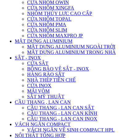
CỬA NHÔM OWIN
CỬA NHÔM XINGFA
NHÔM THỦY LỰC CAO CẤP
CỬA NHÔM TOPAL
CỬA NHÔM PMA
CỬA NHÔM SLIM
CỬA NHÔM MAXPRO JP
MẶT DỰNG ALUMINIUM
MẶT DỰNG ALUMINIUM NGOÀI TRỜI
MẶT DỰNG ALUMINIUM TRONG NHÀ
SẮT - INOX
CỬA SẮT
BÔNG BẢO VỆ SẮT - INOX
HÀNG RÀO SẮT
NHÀ THÉP TIỀN CHẾ
CỬA INOX
MÁI VÒM
SẮT MỸ THUẬT
CẦU THANG , LAN CAN
CẦU THANG - LAN CAN SẮT
CẦU THANG - LAN CAN KÍNH
CẦU THANG - LAN CAN INOX
VÁCH NGĂN COMPACT
VÁCH NGĂN VỆ SINH COMPACT HPL
NỘI THẤT TỔNG HỢP