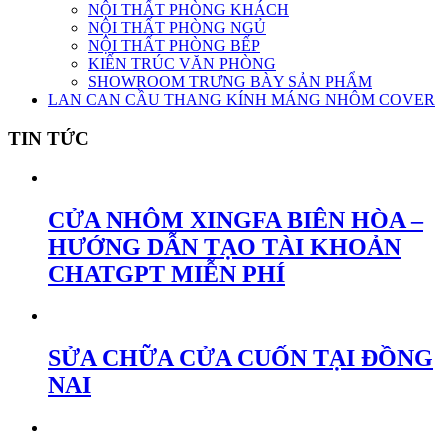
NỘI THẤT PHÒNG KHÁCH
NỘI THẤT PHÒNG NGỦ
NỘI THẤT PHÒNG BẾP
KIẾN TRÚC VĂN PHÒNG
SHOWROOM TRƯNG BÀY SẢN PHẨM
LAN CAN CẦU THANG KÍNH MÁNG NHÔM COVER
TIN TỨC
CỬA NHÔM XINGFA BIÊN HÒA –
HƯỚNG DẪN TẠO TÀI KHOẢN
CHATGPT MIỄN PHÍ
SỬA CHỮA CỬA CUỐN TẠI ĐỒNG
NAI