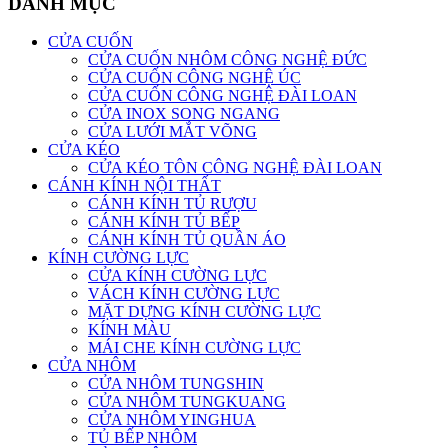
DANH MỤC
CỬA CUỐN
CỬA CUỐN NHÔM CÔNG NGHỆ ĐỨC
CỬA CUỐN CÔNG NGHỆ ÚC
CỬA CUỐN CÔNG NGHỆ ĐÀI LOAN
CỬA INOX SONG NGANG
CỬA LƯỚI MẮT VÕNG
CỬA KÉO
CỬA KÉO TÔN CÔNG NGHỆ ĐÀI LOAN
CÁNH KÍNH NỘI THẤT
CÁNH KÍNH TỦ RƯỢU
CÁNH KÍNH TỦ BẾP
CÁNH KÍNH TỦ QUẦN ÁO
KÍNH CƯỜNG LỰC
CỬA KÍNH CƯỜNG LỰC
VÁCH KÍNH CƯỜNG LỰC
MẶT DỰNG KÍNH CƯỜNG LỰC
KÍNH MÀU
MÁI CHE KÍNH CƯỜNG LỰC
CỬA NHÔM
CỬA NHÔM TUNGSHIN
CỬA NHÔM TUNGKUANG
CỬA NHÔM YINGHUA
TỦ BẾP NHÔM