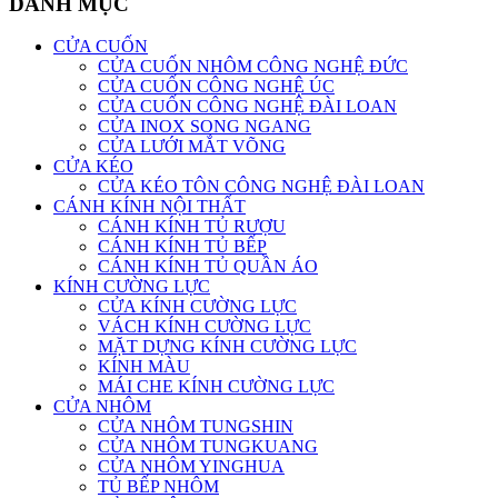
DANH MỤC
CỬA CUỐN
CỬA CUỐN NHÔM CÔNG NGHỆ ĐỨC
CỬA CUỐN CÔNG NGHỆ ÚC
CỬA CUỐN CÔNG NGHỆ ĐÀI LOAN
CỬA INOX SONG NGANG
CỬA LƯỚI MẮT VÕNG
CỬA KÉO
CỬA KÉO TÔN CÔNG NGHỆ ĐÀI LOAN
CÁNH KÍNH NỘI THẤT
CÁNH KÍNH TỦ RƯỢU
CÁNH KÍNH TỦ BẾP
CÁNH KÍNH TỦ QUẦN ÁO
KÍNH CƯỜNG LỰC
CỬA KÍNH CƯỜNG LỰC
VÁCH KÍNH CƯỜNG LỰC
MẶT DỰNG KÍNH CƯỜNG LỰC
KÍNH MÀU
MÁI CHE KÍNH CƯỜNG LỰC
CỬA NHÔM
CỬA NHÔM TUNGSHIN
CỬA NHÔM TUNGKUANG
CỬA NHÔM YINGHUA
TỦ BẾP NHÔM