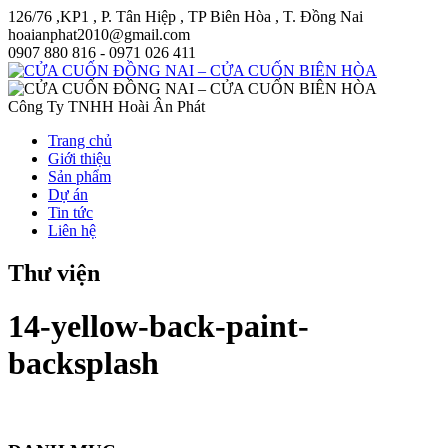
126/76 ,KP1 , P. Tân Hiệp , TP Biên Hòa , T. Đồng Nai
hoaianphat2010@gmail.com
0907 880 816 - 0971 026 411
Công Ty TNHH Hoài Ân Phát
Trang chủ
Giới thiệu
Sản phẩm
Dự án
Tin tức
Liên hệ
Thư viện
14-yellow-back-paint-
backsplash