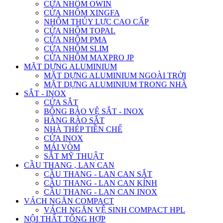
CỬA NHÔM OWIN
CỬA NHÔM XINGFA
NHÔM THỦY LỰC CAO CẤP
CỬA NHÔM TOPAL
CỬA NHÔM PMA
CỬA NHÔM SLIM
CỬA NHÔM MAXPRO JP
MẶT DỰNG ALUMINIUM
MẶT DỰNG ALUMINIUM NGOÀI TRỜI
MẶT DỰNG ALUMINIUM TRONG NHÀ
SẮT - INOX
CỬA SẮT
BÔNG BẢO VỆ SẮT - INOX
HÀNG RÀO SẮT
NHÀ THÉP TIỀN CHẾ
CỬA INOX
MÁI VÒM
SẮT MỸ THUẬT
CẦU THANG , LAN CAN
CẦU THANG - LAN CAN SẮT
CẦU THANG - LAN CAN KÍNH
CẦU THANG - LAN CAN INOX
VÁCH NGĂN COMPACT
VÁCH NGĂN VỆ SINH COMPACT HPL
NỘI THẤT TỔNG HỢP