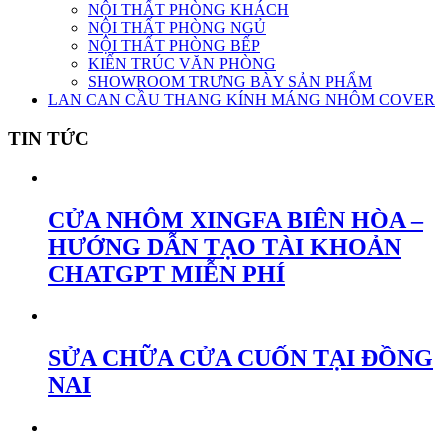
NỘI THẤT PHÒNG KHÁCH
NỘI THẤT PHÒNG NGỦ
NỘI THẤT PHÒNG BẾP
KIẾN TRÚC VĂN PHÒNG
SHOWROOM TRƯNG BÀY SẢN PHẨM
LAN CAN CẦU THANG KÍNH MÁNG NHÔM COVER
TIN TỨC
CỬA NHÔM XINGFA BIÊN HÒA –
HƯỚNG DẪN TẠO TÀI KHOẢN
CHATGPT MIỄN PHÍ
SỬA CHỮA CỬA CUỐN TẠI ĐỒNG
NAI