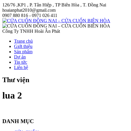
126/76 ,KP1 , P. Tân Hiệp , TP Biên Hòa , T. Đồng Nai
hoaianphat2010@gmail.com
0907 880 816 - 0971 026 411
Công Ty TNHH Hoài Ân Phát
Trang chủ
Giới thiệu
Sản phẩm
Dự án
Tin tức
Liên hệ
Thư viện
lua 2
DANH MỤC