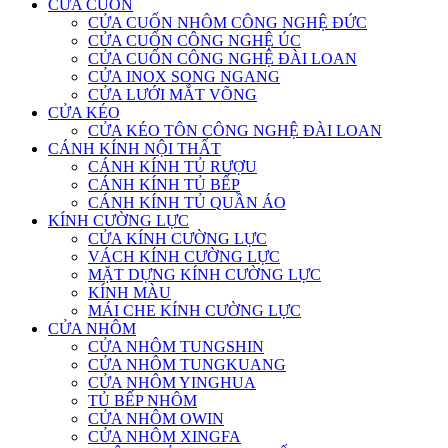
CỬA CUỐN
CỬA CUỐN NHÔM CÔNG NGHỆ ĐỨC
CỬA CUỐN CÔNG NGHỆ ÚC
CỬA CUỐN CÔNG NGHỆ ĐÀI LOAN
CỬA INOX SONG NGANG
CỬA LƯỚI MẮT VÕNG
CỬA KÉO
CỬA KÉO TÔN CÔNG NGHỆ ĐÀI LOAN
CÁNH KÍNH NỘI THẤT
CÁNH KÍNH TỦ RƯỢU
CÁNH KÍNH TỦ BẾP
CÁNH KÍNH TỦ QUẦN ÁO
KÍNH CƯỜNG LỰC
CỬA KÍNH CƯỜNG LỰC
VÁCH KÍNH CƯỜNG LỰC
MẶT DỰNG KÍNH CƯỜNG LỰC
KÍNH MÀU
MÁI CHE KÍNH CƯỜNG LỰC
CỬA NHÔM
CỬA NHÔM TUNGSHIN
CỬA NHÔM TUNGKUANG
CỬA NHÔM YINGHUA
TỦ BẾP NHÔM
CỬA NHÔM OWIN
CỬA NHÔM XINGFA