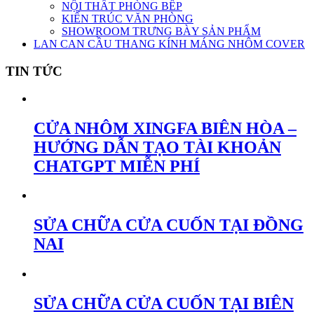
NỘI THẤT PHÒNG BẾP
KIẾN TRÚC VĂN PHÒNG
SHOWROOM TRƯNG BÀY SẢN PHẨM
LAN CAN CẦU THANG KÍNH MÁNG NHÔM COVER
TIN TỨC
CỬA NHÔM XINGFA BIÊN HÒA –
HƯỚNG DẪN TẠO TÀI KHOẢN
CHATGPT MIỄN PHÍ
SỬA CHỮA CỬA CUỐN TẠI ĐỒNG
NAI
SỬA CHỮA CỬA CUỐN TẠI BIÊN