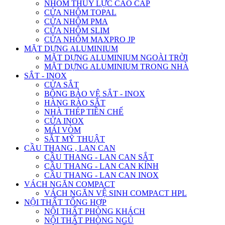
NHÔM THỦY LỰC CAO CẤP
CỬA NHÔM TOPAL
CỬA NHÔM PMA
CỬA NHÔM SLIM
CỬA NHÔM MAXPRO JP
MẶT DỰNG ALUMINIUM
MẶT DỰNG ALUMINIUM NGOÀI TRỜI
MẶT DỰNG ALUMINIUM TRONG NHÀ
SẮT - INOX
CỬA SẮT
BÔNG BẢO VỆ SẮT - INOX
HÀNG RÀO SẮT
NHÀ THÉP TIỀN CHẾ
CỬA INOX
MÁI VÒM
SẮT MỸ THUẬT
CẦU THANG , LAN CAN
CẦU THANG - LAN CAN SẮT
CẦU THANG - LAN CAN KÍNH
CẦU THANG - LAN CAN INOX
VÁCH NGĂN COMPACT
VÁCH NGĂN VỆ SINH COMPACT HPL
NỘI THẤT TỔNG HỢP
NỘI THẤT PHÒNG KHÁCH
NỘI THẤT PHÒNG NGỦ