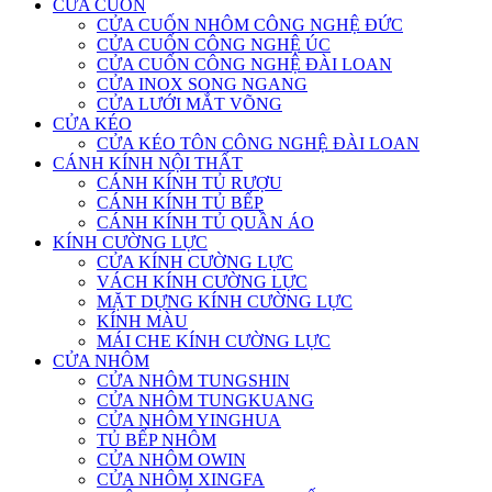
CỬA CUỐN
CỬA CUỐN NHÔM CÔNG NGHỆ ĐỨC
CỬA CUỐN CÔNG NGHỆ ÚC
CỬA CUỐN CÔNG NGHỆ ĐÀI LOAN
CỬA INOX SONG NGANG
CỬA LƯỚI MẮT VÕNG
CỬA KÉO
CỬA KÉO TÔN CÔNG NGHỆ ĐÀI LOAN
CÁNH KÍNH NỘI THẤT
CÁNH KÍNH TỦ RƯỢU
CÁNH KÍNH TỦ BẾP
CÁNH KÍNH TỦ QUẦN ÁO
KÍNH CƯỜNG LỰC
CỬA KÍNH CƯỜNG LỰC
VÁCH KÍNH CƯỜNG LỰC
MẶT DỰNG KÍNH CƯỜNG LỰC
KÍNH MÀU
MÁI CHE KÍNH CƯỜNG LỰC
CỬA NHÔM
CỬA NHÔM TUNGSHIN
CỬA NHÔM TUNGKUANG
CỬA NHÔM YINGHUA
TỦ BẾP NHÔM
CỬA NHÔM OWIN
CỬA NHÔM XINGFA