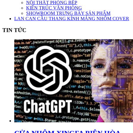
NỘI THẤT PHÒNG BẾP
KIẾN TRÚC VĂN PHÒNG
SHOWROOM TRƯNG BÀY SẢN PHẨM
LAN CAN CẦU THANG KÍNH MÁNG NHÔM COVER
TIN TỨC