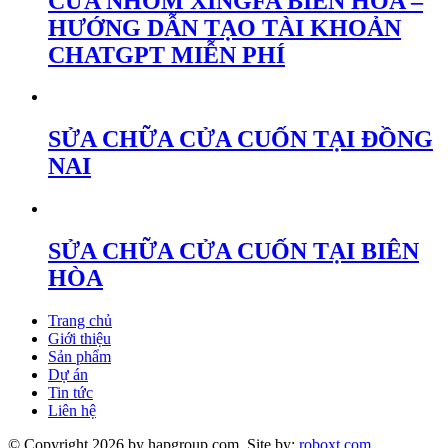
CỬA NHÔM XINGFA BIÊN HÒA –
HƯỚNG DẪN TẠO TÀI KHOẢN
CHATGPT MIỄN PHÍ
SỬA CHỮA CỬA CUỐN TẠI ĐỒNG
NAI
SỬA CHỮA CỬA CUỐN TẠI BIÊN
HÒA
Trang chủ
Giới thiệu
Sản phẩm
Dự án
Tin tức
Liên hệ
© Copyright 2026 by hapgroup.com. Site by:
roboxt.com