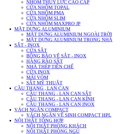
NHÔM THỦY LỰC CAO CẤP
CỬA NHÔM TOPAL
CỬA NHÔM PMA
CỬA NHÔM SLIM
CỬA NHÔM MAXPRO JP
MẶT DỰNG ALUMINIUM
MẶT DỰNG ALUMINIUM NGOÀI TRỜI
MẶT DỰNG ALUMINIUM TRONG NHÀ
SẮT - INOX
CỬA SẮT
BÔNG BẢO VỆ SẮT - INOX
HÀNG RÀO SẮT
NHÀ THÉP TIỀN CHẾ
CỬA INOX
MÁI VÒM
SẮT MỸ THUẬT
CẦU THANG , LAN CAN
CẦU THANG - LAN CAN SẮT
CẦU THANG - LAN CAN KÍNH
CẦU THANG - LAN CAN INOX
VÁCH NGĂN COMPACT
VÁCH NGĂN VỆ SINH COMPACT HPL
NỘI THẤT TỔNG HỢP
NỘI THẤT PHÒNG KHÁCH
NỘI THẤT PHÒNG NGỦ