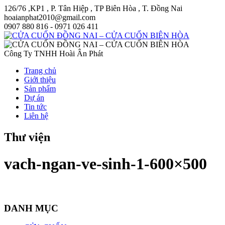
126/76 ,KP1 , P. Tân Hiệp , TP Biên Hòa , T. Đồng Nai
hoaianphat2010@gmail.com
0907 880 816 - 0971 026 411
Công Ty TNHH Hoài Ân Phát
Trang chủ
Giới thiệu
Sản phẩm
Dự án
Tin tức
Liên hệ
Thư viện
vach-ngan-ve-sinh-1-600×500
DANH MỤC