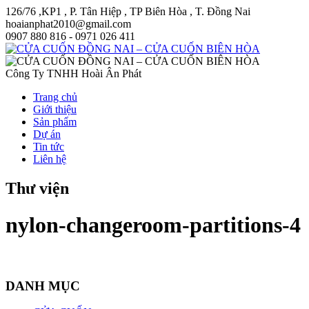
126/76 ,KP1 , P. Tân Hiệp , TP Biên Hòa , T. Đồng Nai
hoaianphat2010@gmail.com
0907 880 816 - 0971 026 411
Công Ty TNHH Hoài Ân Phát
Trang chủ
Giới thiệu
Sản phẩm
Dự án
Tin tức
Liên hệ
Thư viện
nylon-changeroom-partitions-4
DANH MỤC