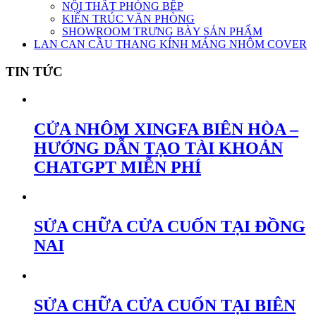
NỘI THẤT PHÒNG BẾP
KIẾN TRÚC VĂN PHÒNG
SHOWROOM TRƯNG BÀY SẢN PHẨM
LAN CAN CẦU THANG KÍNH MÁNG NHÔM COVER
TIN TỨC
CỬA NHÔM XINGFA BIÊN HÒA –
HƯỚNG DẪN TẠO TÀI KHOẢN
CHATGPT MIỄN PHÍ
SỬA CHỮA CỬA CUỐN TẠI ĐỒNG
NAI
SỬA CHỮA CỬA CUỐN TẠI BIÊN