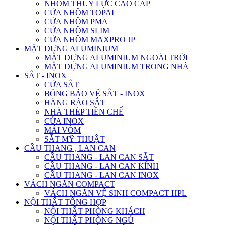
NHÔM THỦY LỰC CAO CẤP
CỬA NHÔM TOPAL
CỬA NHÔM PMA
CỬA NHÔM SLIM
CỬA NHÔM MAXPRO JP
MẶT DỰNG ALUMINIUM
MẶT DỰNG ALUMINIUM NGOÀI TRỜI
MẶT DỰNG ALUMINIUM TRONG NHÀ
SẮT - INOX
CỬA SẮT
BÔNG BẢO VỆ SẮT - INOX
HÀNG RÀO SẮT
NHÀ THÉP TIỀN CHẾ
CỬA INOX
MÁI VÒM
SẮT MỸ THUẬT
CẦU THANG , LAN CAN
CẦU THANG - LAN CAN SẮT
CẦU THANG - LAN CAN KÍNH
CẦU THANG - LAN CAN INOX
VÁCH NGĂN COMPACT
VÁCH NGĂN VỆ SINH COMPACT HPL
NỘI THẤT TỔNG HỢP
NỘI THẤT PHÒNG KHÁCH
NỘI THẤT PHÒNG NGỦ