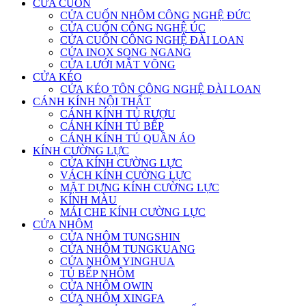
CỬA CUỐN
CỬA CUỐN NHÔM CÔNG NGHỆ ĐỨC
CỬA CUỐN CÔNG NGHỆ ÚC
CỬA CUỐN CÔNG NGHỆ ĐÀI LOAN
CỬA INOX SONG NGANG
CỬA LƯỚI MẮT VÕNG
CỬA KÉO
CỬA KÉO TÔN CÔNG NGHỆ ĐÀI LOAN
CÁNH KÍNH NỘI THẤT
CÁNH KÍNH TỦ RƯỢU
CÁNH KÍNH TỦ BẾP
CÁNH KÍNH TỦ QUẦN ÁO
KÍNH CƯỜNG LỰC
CỬA KÍNH CƯỜNG LỰC
VÁCH KÍNH CƯỜNG LỰC
MẶT DỰNG KÍNH CƯỜNG LỰC
KÍNH MÀU
MÁI CHE KÍNH CƯỜNG LỰC
CỬA NHÔM
CỬA NHÔM TUNGSHIN
CỬA NHÔM TUNGKUANG
CỬA NHÔM YINGHUA
TỦ BẾP NHÔM
CỬA NHÔM OWIN
CỬA NHÔM XINGFA