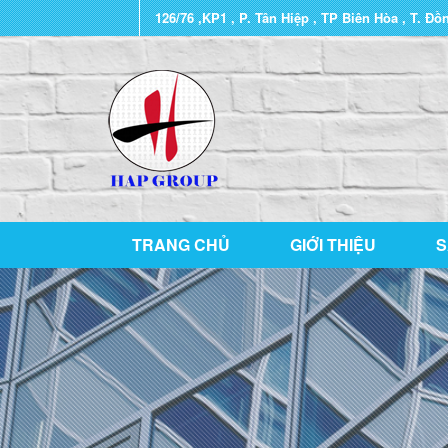
126/76 ,KP1 , P. Tân Hiệp , TP Biên Hòa , T. Đồ
TRANG CHỦ
GIỚI THIỆU
S