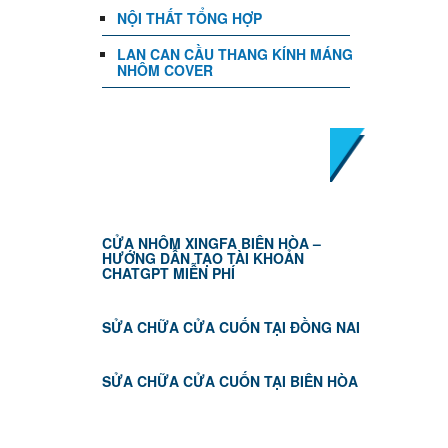
NỘI THẤT TỔNG HỢP
LAN CAN CẦU THANG KÍNH MÁNG
NHÔM COVER
TIN TỨC
CỬA NHÔM XINGFA BIÊN HÒA –
HƯỚNG DẪN TẠO TÀI KHOẢN
CHATGPT MIỄN PHÍ
SỬA CHỮA CỬA CUỐN TẠI ĐỒNG NAI
SỬA CHỮA CỬA CUỐN TẠI BIÊN HÒA