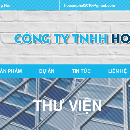
ng Nai
hoaianphat2010@gmail.com
ẢN PHẨM
DỰ ÁN
TIN TỨC
LIÊN HỆ
THƯ VIỆN