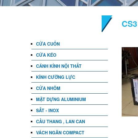
DANH MỤC
CS3
CỬA CUỐN
CỬA KÉO
CÁNH KÍNH NỘI THẤT
KÍNH CƯỜNG LỰC
CỬA NHÔM
MẶT DỰNG ALUMINIUM
SẮT - INOX
CẦU THANG , LAN CAN
VÁCH NGĂN COMPACT