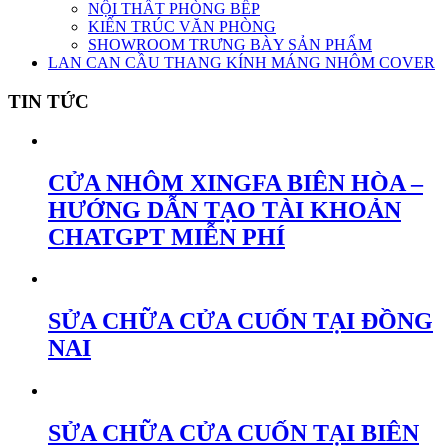
NỘI THẤT PHÒNG BẾP
KIẾN TRÚC VĂN PHÒNG
SHOWROOM TRƯNG BÀY SẢN PHẨM
LAN CAN CẦU THANG KÍNH MÁNG NHÔM COVER
TIN TỨC
CỬA NHÔM XINGFA BIÊN HÒA –
HƯỚNG DẪN TẠO TÀI KHOẢN
CHATGPT MIỄN PHÍ
SỬA CHỮA CỬA CUỐN TẠI ĐỒNG
NAI
SỬA CHỮA CỬA CUỐN TẠI BIÊN