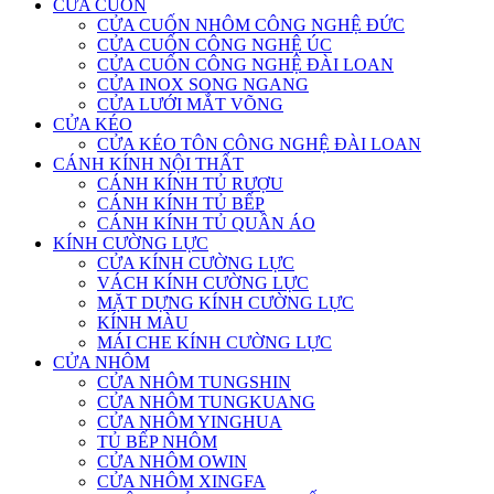
CỬA CUỐN
CỬA CUỐN NHÔM CÔNG NGHỆ ĐỨC
CỬA CUỐN CÔNG NGHỆ ÚC
CỬA CUỐN CÔNG NGHỆ ĐÀI LOAN
CỬA INOX SONG NGANG
CỬA LƯỚI MẮT VÕNG
CỬA KÉO
CỬA KÉO TÔN CÔNG NGHỆ ĐÀI LOAN
CÁNH KÍNH NỘI THẤT
CÁNH KÍNH TỦ RƯỢU
CÁNH KÍNH TỦ BẾP
CÁNH KÍNH TỦ QUẦN ÁO
KÍNH CƯỜNG LỰC
CỬA KÍNH CƯỜNG LỰC
VÁCH KÍNH CƯỜNG LỰC
MẶT DỰNG KÍNH CƯỜNG LỰC
KÍNH MÀU
MÁI CHE KÍNH CƯỜNG LỰC
CỬA NHÔM
CỬA NHÔM TUNGSHIN
CỬA NHÔM TUNGKUANG
CỬA NHÔM YINGHUA
TỦ BẾP NHÔM
CỬA NHÔM OWIN
CỬA NHÔM XINGFA