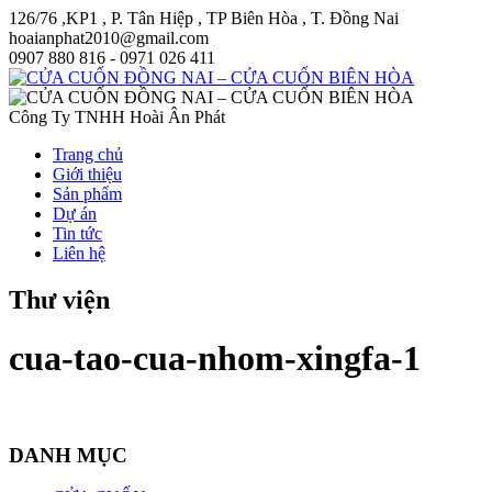
126/76 ,KP1 , P. Tân Hiệp , TP Biên Hòa , T. Đồng Nai
hoaianphat2010@gmail.com
0907 880 816 - 0971 026 411
Công Ty TNHH Hoài Ân Phát
Trang chủ
Giới thiệu
Sản phẩm
Dự án
Tin tức
Liên hệ
Thư viện
cua-tao-cua-nhom-xingfa-1
DANH MỤC