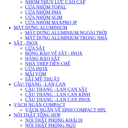
NHÔM THỦY LỰC CAO CẤP
CỬA NHÔM TOPAL
CỬA NHÔM PMA
CỬA NHÔM SLIM
CỬA NHÔM MAXPRO JP
MẶT DỰNG ALUMINIUM
MẶT DỰNG ALUMINIUM NGOÀI TRỜI
MẶT DỰNG ALUMINIUM TRONG NHÀ
SẮT - INOX
CỬA SẮT
BÔNG BẢO VỆ SẮT - INOX
HÀNG RÀO SẮT
NHÀ THÉP TIỀN CHẾ
CỬA INOX
MÁI VÒM
SẮT MỸ THUẬT
CẦU THANG , LAN CAN
CẦU THANG - LAN CAN SẮT
CẦU THANG - LAN CAN KÍNH
CẦU THANG - LAN CAN INOX
VÁCH NGĂN COMPACT
VÁCH NGĂN VỆ SINH COMPACT HPL
NỘI THẤT TỔNG HỢP
NỘI THẤT PHÒNG KHÁCH
NỘI THẤT PHÒNG NGỦ