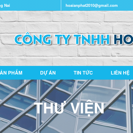
ng Nai
hoaianphat2010@gmail.com
ẢN PHẨM
DỰ ÁN
TIN TỨC
LIÊN HỆ
THƯ VIỆN