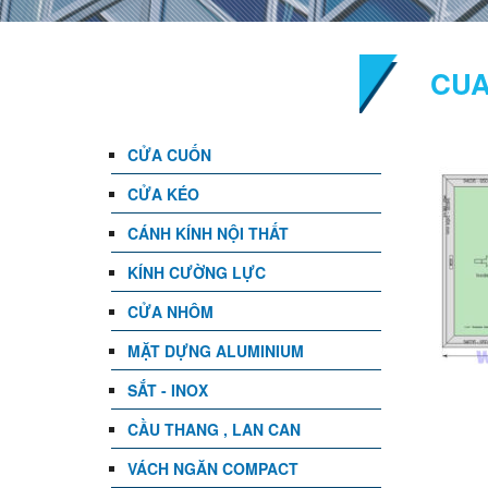
DANH MỤC
CUA
CỬA CUỐN
CỬA KÉO
CÁNH KÍNH NỘI THẤT
KÍNH CƯỜNG LỰC
CỬA NHÔM
MẶT DỰNG ALUMINIUM
SẮT - INOX
CẦU THANG , LAN CAN
VÁCH NGĂN COMPACT