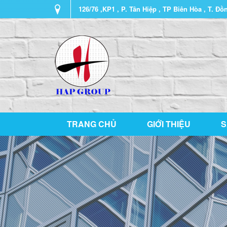
126/76 ,KP1 , P. Tân Hiệp , TP Biên Hòa , T. Đồ
TRANG CHỦ
GIỚI THIỆU
S