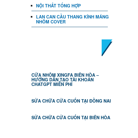
NỘI THẤT TỔNG HỢP
LAN CAN CẦU THANG KÍNH MÁNG
NHÔM COVER
TIN TỨC
CỬA NHÔM XINGFA BIÊN HÒA –
HƯỚNG DẪN TẠO TÀI KHOẢN
CHATGPT MIỄN PHÍ
SỬA CHỮA CỬA CUỐN TẠI ĐỒNG NAI
SỬA CHỮA CỬA CUỐN TẠI BIÊN HÒA