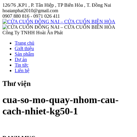
126/76 ,KP1 , P. Tân Hiệp , TP Biên Hòa , T. Đồng Nai
hoaianphat2010@gmail.com
0907 880 816 - 0971 026 411
Công Ty TNHH Hoài Ân Phát
Trang chủ
Giới thiệu
Sản phẩm
Dự án
Tin tức
Liên hệ
Thư viện
cua-so-mo-quay-nhom-cau-
cach-nhiet-kg50-1