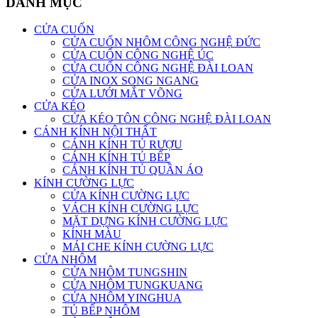
DANH MỤC
CỬA CUỐN
CỬA CUỐN NHÔM CÔNG NGHỆ ĐỨC
CỬA CUỐN CÔNG NGHỆ ÚC
CỬA CUỐN CÔNG NGHỆ ĐÀI LOAN
CỬA INOX SONG NGANG
CỬA LƯỚI MẮT VÕNG
CỬA KÉO
CỬA KÉO TÔN CÔNG NGHỆ ĐÀI LOAN
CÁNH KÍNH NỘI THẤT
CÁNH KÍNH TỦ RƯỢU
CÁNH KÍNH TỦ BẾP
CÁNH KÍNH TỦ QUẦN ÁO
KÍNH CƯỜNG LỰC
CỬA KÍNH CƯỜNG LỰC
VÁCH KÍNH CƯỜNG LỰC
MẶT DỰNG KÍNH CƯỜNG LỰC
KÍNH MÀU
MÁI CHE KÍNH CƯỜNG LỰC
CỬA NHÔM
CỬA NHÔM TUNGSHIN
CỬA NHÔM TUNGKUANG
CỬA NHÔM YINGHUA
TỦ BẾP NHÔM