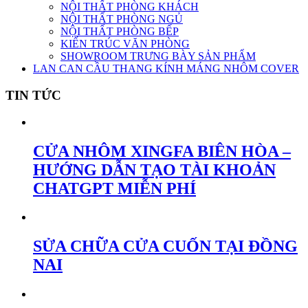
NỘI THẤT PHÒNG KHÁCH
NỘI THẤT PHÒNG NGỦ
NỘI THẤT PHÒNG BẾP
KIẾN TRÚC VĂN PHÒNG
SHOWROOM TRƯNG BÀY SẢN PHẨM
LAN CAN CẦU THANG KÍNH MÁNG NHÔM COVER
TIN TỨC
CỬA NHÔM XINGFA BIÊN HÒA –
HƯỚNG DẪN TẠO TÀI KHOẢN
CHATGPT MIỄN PHÍ
SỬA CHỮA CỬA CUỐN TẠI ĐỒNG
NAI