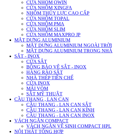
CỬA NHÔM OWIN
CỬA NHÔM XINGFA
NHÔM THỦY LỰC CAO CẤP
CỬA NHÔM TOPAL
CỬA NHÔM PMA
CỬA NHÔM SLIM
CỬA NHÔM MAXPRO JP
MẶT DỰNG ALUMINIUM
MẶT DỰNG ALUMINIUM NGOÀI TRỜI
MẶT DỰNG ALUMINIUM TRONG NHÀ
SẮT - INOX
CỬA SẮT
BÔNG BẢO VỆ SẮT - INOX
HÀNG RÀO SẮT
NHÀ THÉP TIỀN CHẾ
CỬA INOX
MÁI VÒM
SẮT MỸ THUẬT
CẦU THANG , LAN CAN
CẦU THANG - LAN CAN SẮT
CẦU THANG - LAN CAN KÍNH
CẦU THANG - LAN CAN INOX
VÁCH NGĂN COMPACT
VÁCH NGĂN VỆ SINH COMPACT HPL
NỘI THẤT TỔNG HỢP