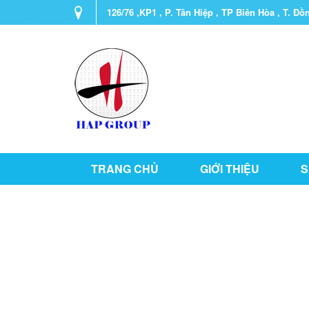
126/76 ,KP1 , P. Tân Hiệp , TP Biên Hòa , T. Đồ
TRANG CHỦ
GIỚI THIỆU
S