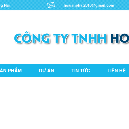
ng Nai
hoaianphat2010@gmail.com
ẢN PHẨM
DỰ ÁN
TIN TỨC
LIÊN HỆ
THƯ VIỆN