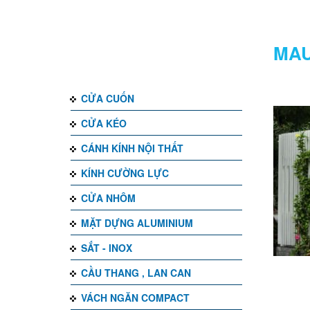
DANH MỤC
MAU
CỬA CUỐN
CỬA KÉO
CÁNH KÍNH NỘI THẤT
KÍNH CƯỜNG LỰC
CỬA NHÔM
MẶT DỰNG ALUMINIUM
SẮT - INOX
CẦU THANG , LAN CAN
VÁCH NGĂN COMPACT