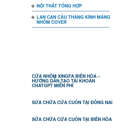
NỘI THẤT TỔNG HỢP
LAN CAN CẦU THANG KÍNH MÁNG
NHÔM COVER
TIN TỨC
CỬA NHÔM XINGFA BIÊN HÒA –
HƯỚNG DẪN TẠO TÀI KHOẢN
CHATGPT MIỄN PHÍ
SỬA CHỮA CỬA CUỐN TẠI ĐỒNG NAI
SỬA CHỮA CỬA CUỐN TẠI BIÊN HÒA