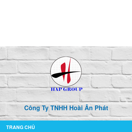
126/76 ,KP1 , P. Tân Hiệp , TP Biên Hòa , T. Đồng Nai
hoaianphat2010@gmail.com
0907 880 816 - 0971 026 411
Công Ty TNHH Hoài Ân Phát
TRANG CHỦ