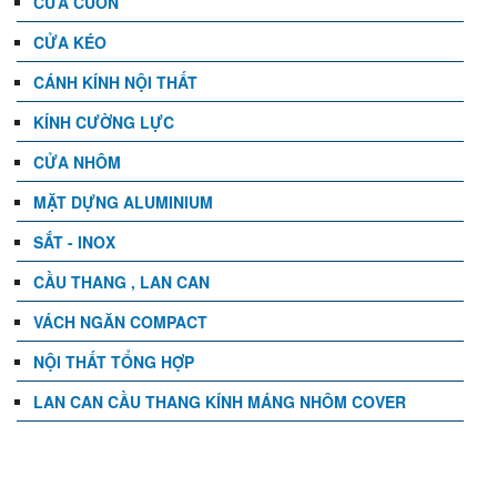
CỬA CUỐN
CỬA KÉO
CÁNH KÍNH NỘI THẤT
KÍNH CƯỜNG LỰC
CỬA NHÔM
MẶT DỰNG ALUMINIUM
SẮT - INOX
CẦU THANG , LAN CAN
VÁCH NGĂN COMPACT
NỘI THẤT TỔNG HỢP
LAN CAN CẦU THANG KÍNH MÁNG NHÔM COVER
TIN TỨC