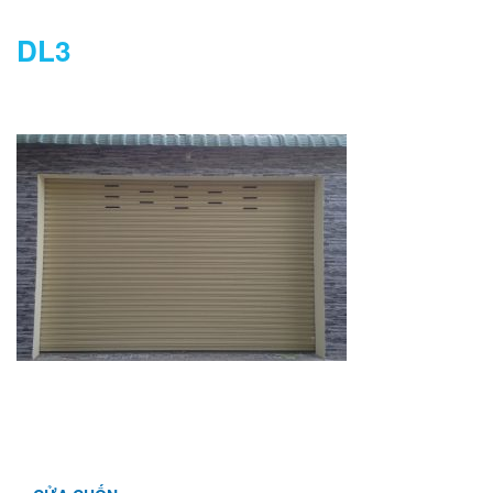
DL3
DANH MỤC