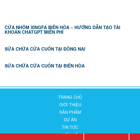
CỬA NHÔM XINGFA BIÊN HÒA – HƯỚNG DẪN TẠO TÀI
KHOẢN CHATGPT MIỄN PHÍ
SỬA CHỮA CỬA CUỐN TẠI ĐỒNG NAI
SỬA CHỮA CỬA CUỐN TẠI BIÊN HÒA
TRANG CHỦ
GIỚI THIỆU
SẢN PHẨM
DỰ ÁN
TIN TỨC
LIÊN HỆ