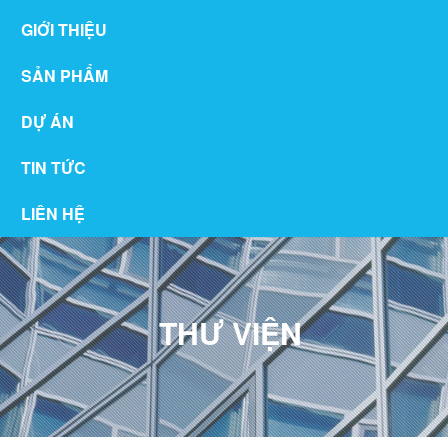
GIỚI THIỆU
SẢN PHẨM
DỰ ÁN
TIN TỨC
LIÊN HỆ
THƯ VIỆN