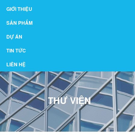
GIỚI THIỆU
SẢN PHẨM
DỰ ÁN
TIN TỨC
LIÊN HỆ
THƯ VIỆN