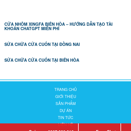
CỬA NHÔM XINGFA BIÊN HÒA – HƯỚNG DẪN TẠO TÀI
KHOẢN CHATGPT MIỄN PHÍ
SỬA CHỮA CỬA CUỐN TẠI ĐỒNG NAI
SỬA CHỮA CỬA CUỐN TẠI BIÊN HÒA
TRANG CHỦ
GIỚI THIỆU
SẢN PHẨM
DỰ ÁN
TIN TỨC
LIÊN HỆ