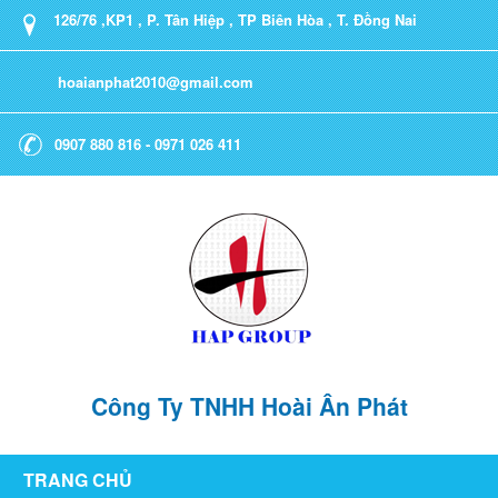
126/76 ,KP1 , P. Tân Hiệp , TP Biên Hòa , T. Đồng Nai
hoaianphat2010@gmail.com
0907 880 816 - 0971 026 411
Công Ty TNHH Hoài Ân Phát
TRANG CHỦ