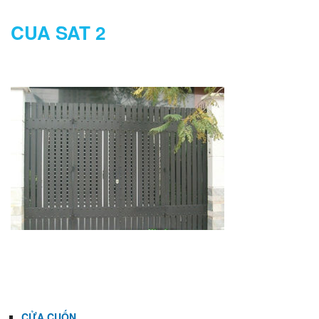
CUA SAT 2
DANH MỤC
CỬA CUỐN