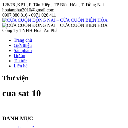
126/76 ,KP1 , P. Tân Hiệp , TP Biên Hòa , T. Đồng Nai
hoaianphat2010@gmail.com
0907 880 816 - 0971 026 411
Công Ty TNHH Hoài Ân Phát
Trang chủ
Giới thiệu
Sản phẩm
Dự án
Tin tức
Liên hệ
Thư viện
cua sat 10
DANH MỤC