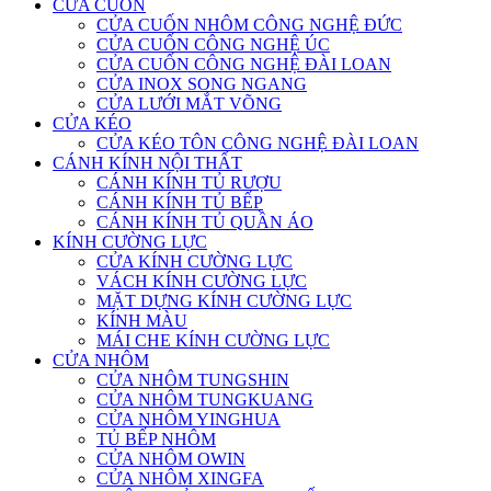
CỬA CUỐN
CỬA CUỐN NHÔM CÔNG NGHỆ ĐỨC
CỬA CUỐN CÔNG NGHỆ ÚC
CỬA CUỐN CÔNG NGHỆ ĐÀI LOAN
CỬA INOX SONG NGANG
CỬA LƯỚI MẮT VÕNG
CỬA KÉO
CỬA KÉO TÔN CÔNG NGHỆ ĐÀI LOAN
CÁNH KÍNH NỘI THẤT
CÁNH KÍNH TỦ RƯỢU
CÁNH KÍNH TỦ BẾP
CÁNH KÍNH TỦ QUẦN ÁO
KÍNH CƯỜNG LỰC
CỬA KÍNH CƯỜNG LỰC
VÁCH KÍNH CƯỜNG LỰC
MẶT DỰNG KÍNH CƯỜNG LỰC
KÍNH MÀU
MÁI CHE KÍNH CƯỜNG LỰC
CỬA NHÔM
CỬA NHÔM TUNGSHIN
CỬA NHÔM TUNGKUANG
CỬA NHÔM YINGHUA
TỦ BẾP NHÔM
CỬA NHÔM OWIN
CỬA NHÔM XINGFA