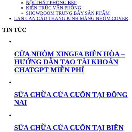
NỘI THẤT PHÒNG BẾP
KIẾN TRÚC VĂN PHÒNG
SHOWROOM TRƯNG BÀY SẢN PHẨM
LAN CAN CẦU THANG KÍNH MÁNG NHÔM COVER
TIN TỨC
CỬA NHÔM XINGFA BIÊN HÒA –
HƯỚNG DẪN TẠO TÀI KHOẢN
CHATGPT MIỄN PHÍ
SỬA CHỮA CỬA CUỐN TẠI ĐỒNG
NAI
SỬA CHỮA CỬA CUỐN TẠI BIÊN