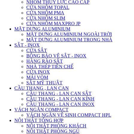
NHÔM THỦY LỰC CAO CẤP
CỬA NHÔM TOPAL
CỬA NHÔM PMA
CỬA NHÔM SLIM
CỬA NHÔM MAXPRO JP
MẶT DỰNG ALUMINIUM
MẶT DỰNG ALUMINIUM NGOÀI TRỜI
MẶT DỰNG ALUMINIUM TRONG NHÀ
SẮT - INOX
CỬA SẮT
BÔNG BẢO VỆ SẮT - INOX
HÀNG RÀO SẮT
NHÀ THÉP TIỀN CHẾ
CỬA INOX
MÁI VÒM
SẮT MỸ THUẬT
CẦU THANG , LAN CAN
CẦU THANG - LAN CAN SẮT
CẦU THANG - LAN CAN KÍNH
CẦU THANG - LAN CAN INOX
VÁCH NGĂN COMPACT
VÁCH NGĂN VỆ SINH COMPACT HPL
NỘI THẤT TỔNG HỢP
NỘI THẤT PHÒNG KHÁCH
NỘI THẤT PHÒNG NGỦ