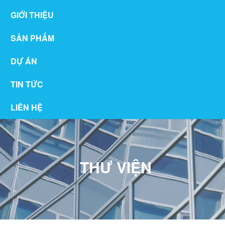
GIỚI THIỆU
SẢN PHẨM
DỰ ÁN
TIN TỨC
LIÊN HỆ
THƯ VIỆN