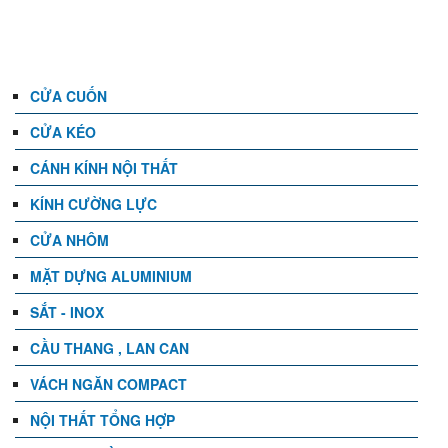
DANH MỤC
CỬA CUỐN
CỬA KÉO
CÁNH KÍNH NỘI THẤT
KÍNH CƯỜNG LỰC
CỬA NHÔM
MẶT DỰNG ALUMINIUM
SẮT - INOX
CẦU THANG , LAN CAN
VÁCH NGĂN COMPACT
NỘI THẤT TỔNG HỢP