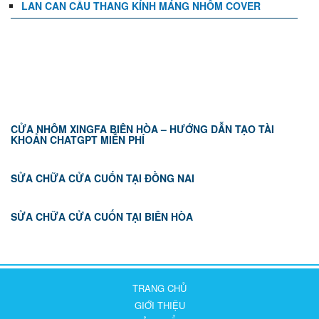
LAN CAN CẦU THANG KÍNH MÁNG NHÔM COVER
TIN TỨC
CỬA NHÔM XINGFA BIÊN HÒA – HƯỚNG DẪN TẠO TÀI
KHOẢN CHATGPT MIỄN PHÍ
SỬA CHỮA CỬA CUỐN TẠI ĐỒNG NAI
SỬA CHỮA CỬA CUỐN TẠI BIÊN HÒA
TRANG CHỦ
GIỚI THIỆU