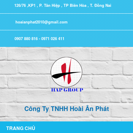
126/76 ,KP1 , P. Tân Hiệp , TP Biên Hòa , T. Đồng Nai
hoaianphat2010@gmail.com
0907 880 816 - 0971 026 411
Công Ty TNHH Hoài Ân Phát
TRANG CHỦ