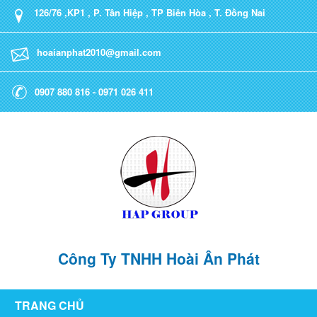
126/76 ,KP1 , P. Tân Hiệp , TP Biên Hòa , T. Đồng Nai
hoaianphat2010@gmail.com
0907 880 816 - 0971 026 411
Công Ty TNHH Hoài Ân Phát
TRANG CHỦ