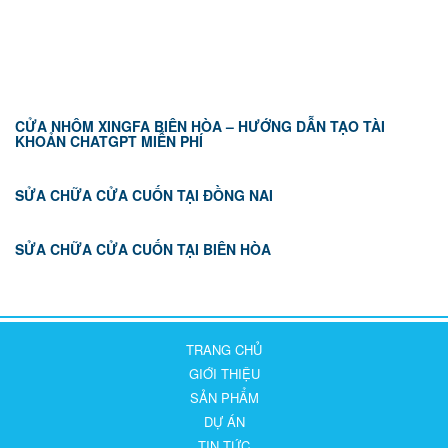
TIN TỨC
CỬA NHÔM XINGFA BIÊN HÒA – HƯỚNG DẪN TẠO TÀI
KHOẢN CHATGPT MIỄN PHÍ
SỬA CHỮA CỬA CUỐN TẠI ĐỒNG NAI
SỬA CHỮA CỬA CUỐN TẠI BIÊN HÒA
TRANG CHỦ
GIỚI THIỆU
SẢN PHẨM
DỰ ÁN
TIN TỨC