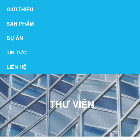
GIỚI THIỆU
SẢN PHẨM
DỰ ÁN
TIN TỨC
LIÊN HỆ
THƯ VIỆN