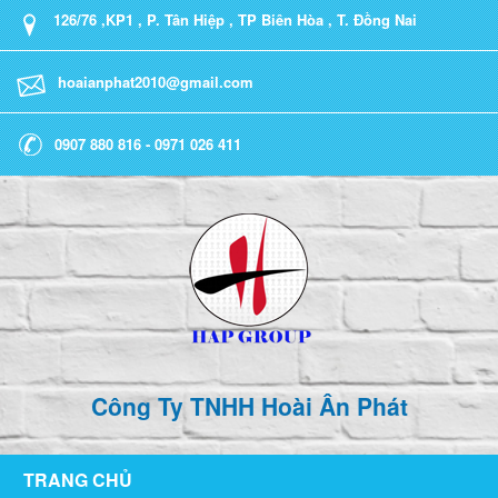
126/76 ,KP1 , P. Tân Hiệp , TP Biên Hòa , T. Đồng Nai
hoaianphat2010@gmail.com
0907 880 816 - 0971 026 411
Công Ty TNHH Hoài Ân Phát
TRANG CHỦ