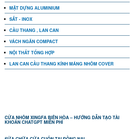
MẶT DỰNG ALUMINIUM
SẮT - INOX
CẦU THANG , LAN CAN
VÁCH NGĂN COMPACT
NỘI THẤT TỔNG HỢP
LAN CAN CẦU THANG KÍNH MÁNG NHÔM COVER
TIN TỨC
CỬA NHÔM XINGFA BIÊN HÒA – HƯỚNG DẪN TẠO TÀI
KHOẢN CHATGPT MIỄN PHÍ
SỬA CHỮA CỬA CUỐN TẠI ĐỒNG NAI