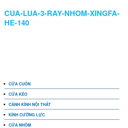
CUA-LUA-3-RAY-NHOM-XINGFA-
HE-140
DANH MỤC
CỬA CUỐN
CỬA KÉO
CÁNH KÍNH NỘI THẤT
KÍNH CƯỜNG LỰC
CỬA NHÔM