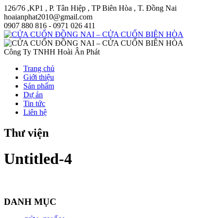
126/76 ,KP1 , P. Tân Hiệp , TP Biên Hòa , T. Đồng Nai
hoaianphat2010@gmail.com
0907 880 816 - 0971 026 411
Công Ty TNHH Hoài Ân Phát
Trang chủ
Giới thiệu
Sản phẩm
Dự án
Tin tức
Liên hệ
Thư viện
Untitled-4
DANH MỤC