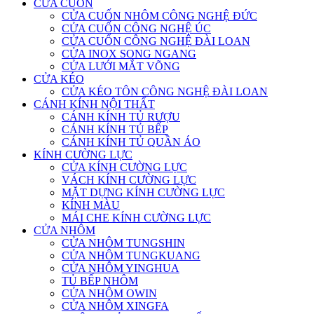
CỬA CUỐN
CỬA CUỐN NHÔM CÔNG NGHỆ ĐỨC
CỬA CUỐN CÔNG NGHỆ ÚC
CỬA CUỐN CÔNG NGHỆ ĐÀI LOAN
CỬA INOX SONG NGANG
CỬA LƯỚI MẮT VÕNG
CỬA KÉO
CỬA KÉO TÔN CÔNG NGHỆ ĐÀI LOAN
CÁNH KÍNH NỘI THẤT
CÁNH KÍNH TỦ RƯỢU
CÁNH KÍNH TỦ BẾP
CÁNH KÍNH TỦ QUẦN ÁO
KÍNH CƯỜNG LỰC
CỬA KÍNH CƯỜNG LỰC
VÁCH KÍNH CƯỜNG LỰC
MẶT DỰNG KÍNH CƯỜNG LỰC
KÍNH MÀU
MÁI CHE KÍNH CƯỜNG LỰC
CỬA NHÔM
CỬA NHÔM TUNGSHIN
CỬA NHÔM TUNGKUANG
CỬA NHÔM YINGHUA
TỦ BẾP NHÔM
CỬA NHÔM OWIN
CỬA NHÔM XINGFA