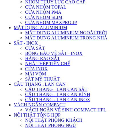
NHÔM THỦY LỰC CAO CẤP
CỬA NHÔM TOPAL
CỬA NHÔM PMA
CỬA NHÔM SLIM
CỬA NHÔM MAXPRO JP
MẶT DỰNG ALUMINIUM
MẶT DỰNG ALUMINIUM NGOÀI TRỜI
MẶT DỰNG ALUMINIUM TRONG NHÀ
SẮT - INOX
CỬA SẮT
BÔNG BẢO VỆ SẮT - INOX
HÀNG RÀO SẮT
NHÀ THÉP TIỀN CHẾ
CỬA INOX
MÁI VÒM
SẮT MỸ THUẬT
CẦU THANG , LAN CAN
CẦU THANG - LAN CAN SẮT
CẦU THANG - LAN CAN KÍNH
CẦU THANG - LAN CAN INOX
VÁCH NGĂN COMPACT
VÁCH NGĂN VỆ SINH COMPACT HPL
NỘI THẤT TỔNG HỢP
NỘI THẤT PHÒNG KHÁCH
NỘI THẤT PHÒNG NGỦ