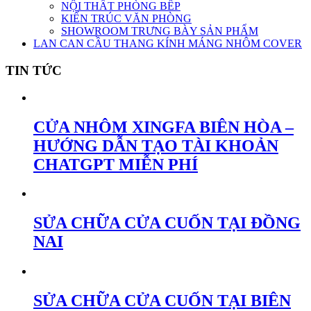
NỘI THẤT PHÒNG BẾP
KIẾN TRÚC VĂN PHÒNG
SHOWROOM TRƯNG BÀY SẢN PHẨM
LAN CAN CẦU THANG KÍNH MÁNG NHÔM COVER
TIN TỨC
CỬA NHÔM XINGFA BIÊN HÒA –
HƯỚNG DẪN TẠO TÀI KHOẢN
CHATGPT MIỄN PHÍ
SỬA CHỮA CỬA CUỐN TẠI ĐỒNG
NAI
SỬA CHỮA CỬA CUỐN TẠI BIÊN