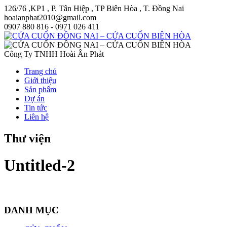
126/76 ,KP1 , P. Tân Hiệp , TP Biên Hòa , T. Đồng Nai
hoaianphat2010@gmail.com
0907 880 816 - 0971 026 411
Công Ty TNHH Hoài Ân Phát
Trang chủ
Giới thiệu
Sản phẩm
Dự án
Tin tức
Liên hệ
Thư viện
Untitled-2
DANH MỤC