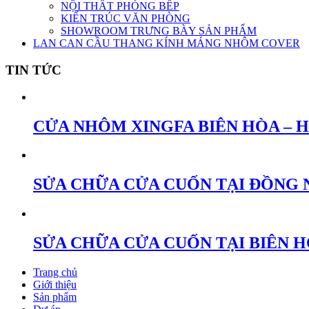
NỘI THẤT PHÒNG BẾP
KIẾN TRÚC VĂN PHÒNG
SHOWROOM TRƯNG BÀY SẢN PHẨM
LAN CAN CẦU THANG KÍNH MÁNG NHÔM COVER
TIN TỨC
CỬA NHÔM XINGFA BIÊN HÒA – 
SỬA CHỮA CỬA CUỐN TẠI ĐỒNG 
SỬA CHỮA CỬA CUỐN TẠI BIÊN 
Trang chủ
Giới thiệu
Sản phẩm