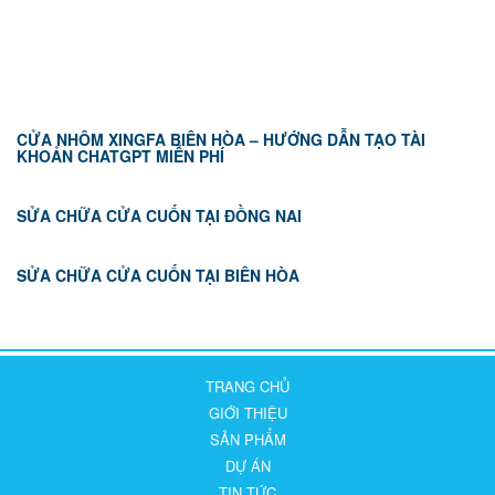
TIN TỨC
CỬA NHÔM XINGFA BIÊN HÒA – HƯỚNG DẪN TẠO TÀI
KHOẢN CHATGPT MIỄN PHÍ
SỬA CHỮA CỬA CUỐN TẠI ĐỒNG NAI
SỬA CHỮA CỬA CUỐN TẠI BIÊN HÒA
TRANG CHỦ
GIỚI THIỆU
SẢN PHẨM
DỰ ÁN
TIN TỨC