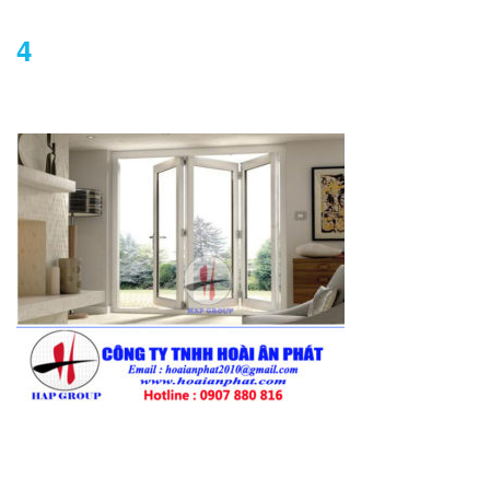
4
DANH MỤC