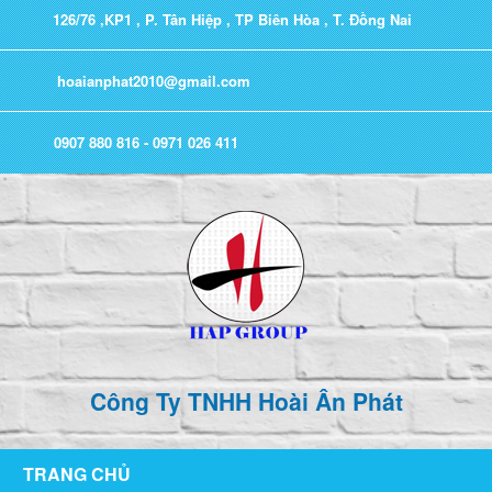
126/76 ,KP1 , P. Tân Hiệp , TP Biên Hòa , T. Đồng Nai
hoaianphat2010@gmail.com
0907 880 816 - 0971 026 411
Công Ty TNHH Hoài Ân Phát
TRANG CHỦ