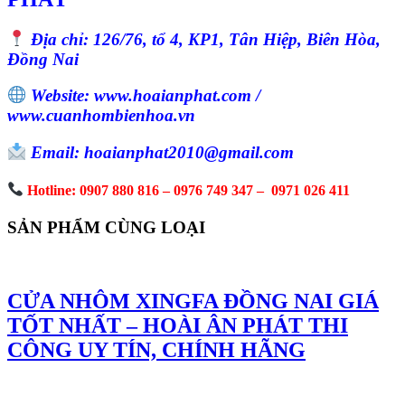
Địa chỉ: 126/76, tổ 4, KP1, Tân Hiệp, Biên Hòa,
Đồng Nai
Website: www.hoaianphat.com /
www.cuanhombienhoa.vn
Email: hoaianphat2010@gmail.com
Hotline: 0907 880 816 – 0976 749 347 – 0971 026 411
SẢN PHẨM CÙNG LOẠI
CỬA NHÔM XINGFA ĐỒNG NAI GIÁ
TỐT NHẤT – HOÀI ÂN PHÁT THI
CÔNG UY TÍN, CHÍNH HÃNG