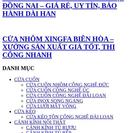
ĐỒNG NAI – GIÁ RẺ, UY TÍN, BẢO
HÀNH DÀI HẠN
CỬA NHÔM XINGFA BIÊN HÒA –
XƯỞNG SẢN XUẤT GIÁ TỐT, THI
CÔNG NHANH
DANH MỤC
CỬA CUỐN
CỬA CUỐN NHÔM CÔNG NGHỆ ĐỨC
CỬA CUỐN CÔNG NGHỆ ÚC
CỬA CUỐN CÔNG NGHỆ ĐÀI LOAN
CỬA INOX SONG NGANG
CỬA LƯỚI MẮT VÕNG
CỬA KÉO
CỬA KÉO TÔN CÔNG NGHỆ ĐÀI LOAN
CÁNH KÍNH NỘI THẤT
CÁNH KÍNH TỦ RƯỢU
CÁNH KÍNH TỦ BẾP