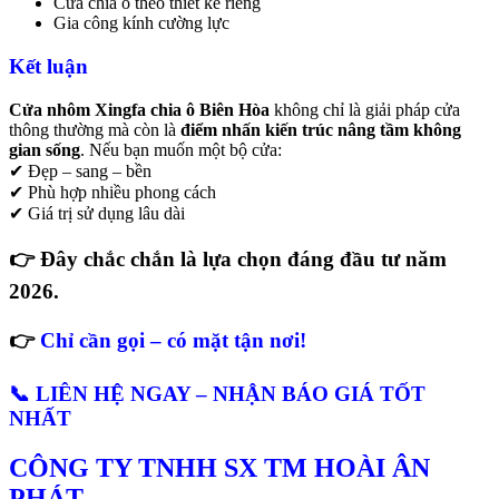
Cửa chia ô theo thiết kế riêng
Gia công kính cường lực
Kết luận
Cửa nhôm Xingfa chia ô Biên Hòa
không chỉ là giải pháp cửa
thông thường mà còn là
điểm nhấn kiến trúc nâng tầm không
gian sống
. Nếu bạn muốn một bộ cửa:
✔ Đẹp – sang – bền
✔ Phù hợp nhiều phong cách
✔ Giá trị sử dụng lâu dài
👉 Đây chắc chắn là lựa chọn đáng đầu tư năm
2026.
👉
Chỉ cần gọi – có mặt tận nơi!
📞
LIÊN HỆ NGAY – NHẬN BÁO GIÁ TỐT
NHẤT
CÔNG TY TNHH SX TM HOÀI ÂN
PHÁT