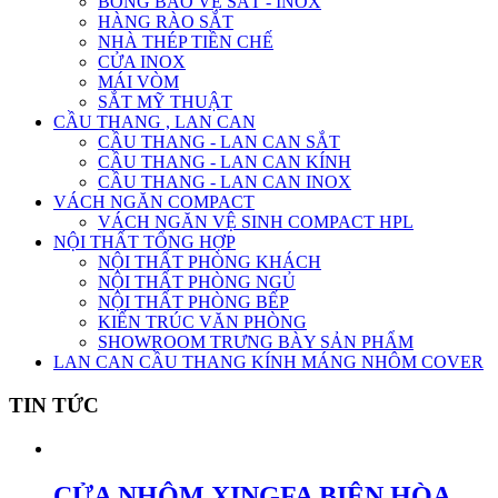
BÔNG BẢO VỆ SẮT - INOX
HÀNG RÀO SẮT
NHÀ THÉP TIỀN CHẾ
CỬA INOX
MÁI VÒM
SẮT MỸ THUẬT
CẦU THANG , LAN CAN
CẦU THANG - LAN CAN SẮT
CẦU THANG - LAN CAN KÍNH
CẦU THANG - LAN CAN INOX
VÁCH NGĂN COMPACT
VÁCH NGĂN VỆ SINH COMPACT HPL
NỘI THẤT TỔNG HỢP
NỘI THẤT PHÒNG KHÁCH
NỘI THẤT PHÒNG NGỦ
NỘI THẤT PHÒNG BẾP
KIẾN TRÚC VĂN PHÒNG
SHOWROOM TRƯNG BÀY SẢN PHẨM
LAN CAN CẦU THANG KÍNH MÁNG NHÔM COVER
TIN TỨC
CỬA NHÔM XINGFA BIÊN HÒA –