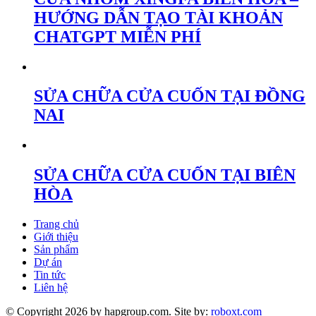
HƯỚNG DẪN TẠO TÀI KHOẢN
CHATGPT MIỄN PHÍ
SỬA CHỮA CỬA CUỐN TẠI ĐỒNG
NAI
SỬA CHỮA CỬA CUỐN TẠI BIÊN
HÒA
Trang chủ
Giới thiệu
Sản phẩm
Dự án
Tin tức
Liên hệ
© Copyright 2026 by hapgroup.com. Site by:
roboxt.com