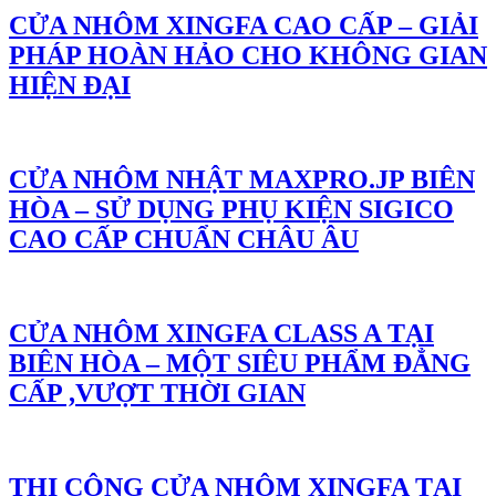
CỬA NHÔM XINGFA CAO CẤP – GIẢI
PHÁP HOÀN HẢO CHO KHÔNG GIAN
HIỆN ĐẠI
CỬA NHÔM NHẬT MAXPRO.JP BIÊN
HÒA – SỬ DỤNG PHỤ KIỆN SIGICO
CAO CẤP CHUẨN CHÂU ÂU
CỬA NHÔM XINGFA CLASS A TẠI
BIÊN HÒA – MỘT SIÊU PHẨM ĐẲNG
CẤP ,VƯỢT THỜI GIAN
THI CÔNG CỬA NHÔM XINGFA TẠI