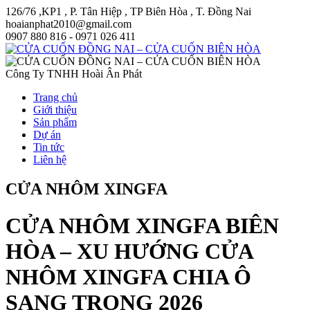
126/76 ,KP1 , P. Tân Hiệp , TP Biên Hòa , T. Đồng Nai
hoaianphat2010@gmail.com
0907 880 816 - 0971 026 411
Công Ty TNHH Hoài Ân Phát
Trang chủ
Giới thiệu
Sản phẩm
Dự án
Tin tức
Liên hệ
CỬA NHÔM XINGFA
CỬA NHÔM XINGFA BIÊN
HÒA – XU HƯỚNG CỬA
NHÔM XINGFA CHIA Ô
SANG TRỌNG 2026