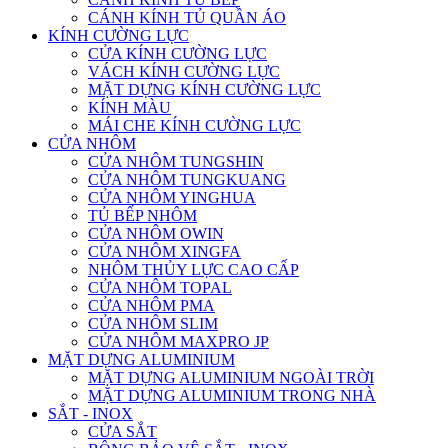
CÁNH KÍNH TỦ QUẦN ÁO
KÍNH CƯỜNG LỰC
CỬA KÍNH CƯỜNG LỰC
VÁCH KÍNH CƯỜNG LỰC
MẶT DỰNG KÍNH CƯỜNG LỰC
KÍNH MÀU
MÁI CHE KÍNH CƯỜNG LỰC
CỬA NHÔM
CỬA NHÔM TUNGSHIN
CỬA NHÔM TUNGKUANG
CỬA NHÔM YINGHUA
TỦ BẾP NHÔM
CỬA NHÔM OWIN
CỬA NHÔM XINGFA
NHÔM THỦY LỰC CAO CẤP
CỬA NHÔM TOPAL
CỬA NHÔM PMA
CỬA NHÔM SLIM
CỬA NHÔM MAXPRO JP
MẶT DỰNG ALUMINIUM
MẶT DỰNG ALUMINIUM NGOÀI TRỜI
MẶT DỰNG ALUMINIUM TRONG NHÀ
SẮT - INOX
CỬA SẮT