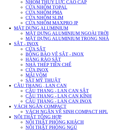
NHÔM THỦY LỰC CAO CẤP
CỬA NHÔM TOPAL
CỬA NHÔM PMA
CỬA NHÔM SLIM
CỬA NHÔM MAXPRO JP
MẶT DỰNG ALUMINIUM
MẶT DỰNG ALUMINIUM NGOÀI TRỜI
MẶT DỰNG ALUMINIUM TRONG NHÀ
SẮT - INOX
CỬA SẮT
BÔNG BẢO VỆ SẮT - INOX
HÀNG RÀO SẮT
NHÀ THÉP TIỀN CHẾ
CỬA INOX
MÁI VÒM
SẮT MỸ THUẬT
CẦU THANG , LAN CAN
CẦU THANG - LAN CAN SẮT
CẦU THANG - LAN CAN KÍNH
CẦU THANG - LAN CAN INOX
VÁCH NGĂN COMPACT
VÁCH NGĂN VỆ SINH COMPACT HPL
NỘI THẤT TỔNG HỢP
NỘI THẤT PHÒNG KHÁCH
NỘI THẤT PHÒNG NGỦ