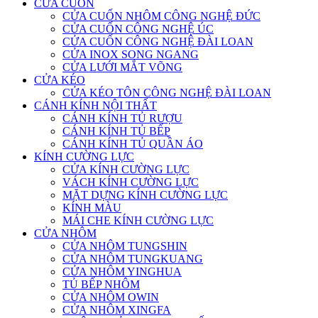
CỬA CUỐN
CỬA CUỐN NHÔM CÔNG NGHỆ ĐỨC
CỬA CUỐN CÔNG NGHỆ ÚC
CỬA CUỐN CÔNG NGHỆ ĐÀI LOAN
CỬA INOX SONG NGANG
CỬA LƯỚI MẮT VÕNG
CỬA KÉO
CỬA KÉO TÔN CÔNG NGHỆ ĐÀI LOAN
CÁNH KÍNH NỘI THẤT
CÁNH KÍNH TỦ RƯỢU
CÁNH KÍNH TỦ BẾP
CÁNH KÍNH TỦ QUẦN ÁO
KÍNH CƯỜNG LỰC
CỬA KÍNH CƯỜNG LỰC
VÁCH KÍNH CƯỜNG LỰC
MẶT DỰNG KÍNH CƯỜNG LỰC
KÍNH MÀU
MÁI CHE KÍNH CƯỜNG LỰC
CỬA NHÔM
CỬA NHÔM TUNGSHIN
CỬA NHÔM TUNGKUANG
CỬA NHÔM YINGHUA
TỦ BẾP NHÔM
CỬA NHÔM OWIN
CỬA NHÔM XINGFA