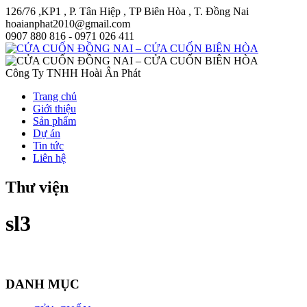
126/76 ,KP1 , P. Tân Hiệp , TP Biên Hòa , T. Đồng Nai
hoaianphat2010@gmail.com
0907 880 816 - 0971 026 411
Công Ty TNHH Hoài Ân Phát
Trang chủ
Giới thiệu
Sản phẩm
Dự án
Tin tức
Liên hệ
Thư viện
sl3
DANH MỤC