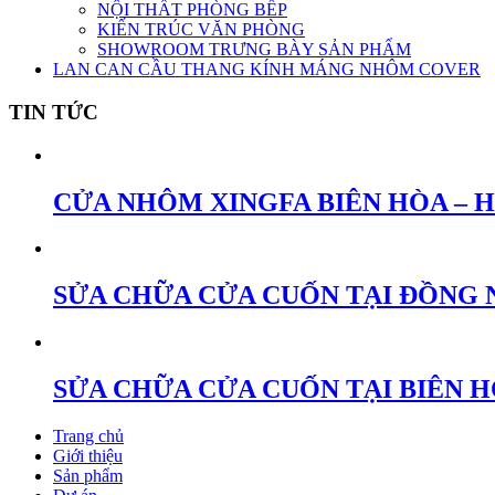
NỘI THẤT PHÒNG BẾP
KIẾN TRÚC VĂN PHÒNG
SHOWROOM TRƯNG BÀY SẢN PHẨM
LAN CAN CẦU THANG KÍNH MÁNG NHÔM COVER
TIN TỨC
CỬA NHÔM XINGFA BIÊN HÒA – 
SỬA CHỮA CỬA CUỐN TẠI ĐỒNG 
SỬA CHỮA CỬA CUỐN TẠI BIÊN 
Trang chủ
Giới thiệu
Sản phẩm