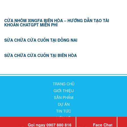
CỬA NHÔM XINGFA BIÊN HÒA – HƯỚNG DẪN TẠO TÀI
KHOẢN CHATGPT MIỄN PHÍ
SỬA CHỮA CỬA CUỐN TẠI ĐỒNG NAI
SỬA CHỮA CỬA CUỐN TẠI BIÊN HÒA
TRANG CHỦ
GIỚI THIỆU
SẢN PHẨM
DỰ ÁN
TIN TỨC
LIÊN HỆ
Gọi ngay 0907 880 816
Face Chat