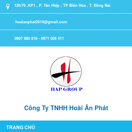
126/76 ,KP1 , P. Tân Hiệp , TP Biên Hòa , T. Đồng Nai
hoaianphat2010@gmail.com
0907 880 816 - 0971 026 411
Công Ty TNHH Hoài Ân Phát
TRANG CHỦ