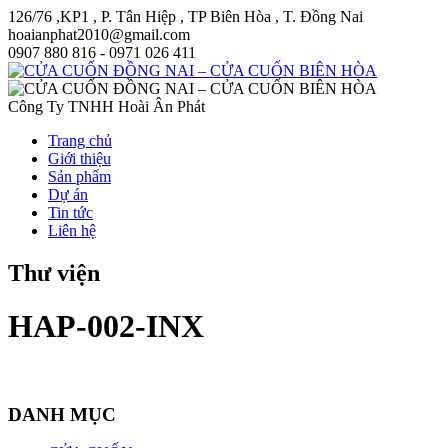
126/76 ,KP1 , P. Tân Hiệp , TP Biên Hòa , T. Đồng Nai
hoaianphat2010@gmail.com
0907 880 816 - 0971 026 411
Công Ty TNHH Hoài Ân Phát
Trang chủ
Giới thiệu
Sản phẩm
Dự án
Tin tức
Liên hệ
Thư viện
HAP-002-INX
DANH MỤC