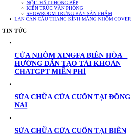
NỘI THẤT PHÒNG BẾP
KIẾN TRÚC VĂN PHÒNG
SHOWROOM TRƯNG BÀY SẢN PHẨM
LAN CAN CẦU THANG KÍNH MÁNG NHÔM COVER
TIN TỨC
CỬA NHÔM XINGFA BIÊN HÒA –
HƯỚNG DẪN TẠO TÀI KHOẢN
CHATGPT MIỄN PHÍ
SỬA CHỮA CỬA CUỐN TẠI ĐỒNG
NAI
SỬA CHỮA CỬA CUỐN TẠI BIÊN