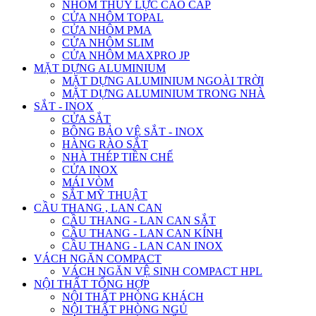
NHÔM THỦY LỰC CAO CẤP
CỬA NHÔM TOPAL
CỬA NHÔM PMA
CỬA NHÔM SLIM
CỬA NHÔM MAXPRO JP
MẶT DỰNG ALUMINIUM
MẶT DỰNG ALUMINIUM NGOÀI TRỜI
MẶT DỰNG ALUMINIUM TRONG NHÀ
SẮT - INOX
CỬA SẮT
BÔNG BẢO VỆ SẮT - INOX
HÀNG RÀO SẮT
NHÀ THÉP TIỀN CHẾ
CỬA INOX
MÁI VÒM
SẮT MỸ THUẬT
CẦU THANG , LAN CAN
CẦU THANG - LAN CAN SẮT
CẦU THANG - LAN CAN KÍNH
CẦU THANG - LAN CAN INOX
VÁCH NGĂN COMPACT
VÁCH NGĂN VỆ SINH COMPACT HPL
NỘI THẤT TỔNG HỢP
NỘI THẤT PHÒNG KHÁCH
NỘI THẤT PHÒNG NGỦ