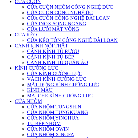
CỬA CUỐN
CỬA CUỐN NHÔM CÔNG NGHỆ ĐỨC
CỬA CUỐN CÔNG NGHỆ ÚC
CỬA CUỐN CÔNG NGHỆ ĐÀI LOAN
CỬA INOX SONG NGANG
CỬA LƯỚI MẮT VÕNG
CỬA KÉO
CỬA KÉO TÔN CÔNG NGHỆ ĐÀI LOAN
CÁNH KÍNH NỘI THẤT
CÁNH KÍNH TỦ RƯỢU
CÁNH KÍNH TỦ BẾP
CÁNH KÍNH TỦ QUẦN ÁO
KÍNH CƯỜNG LỰC
CỬA KÍNH CƯỜNG LỰC
VÁCH KÍNH CƯỜNG LỰC
MẶT DỰNG KÍNH CƯỜNG LỰC
KÍNH MÀU
MÁI CHE KÍNH CƯỜNG LỰC
CỬA NHÔM
CỬA NHÔM TUNGSHIN
CỬA NHÔM TUNGKUANG
CỬA NHÔM YINGHUA
TỦ BẾP NHÔM
CỬA NHÔM OWIN
CỬA NHÔM XINGFA