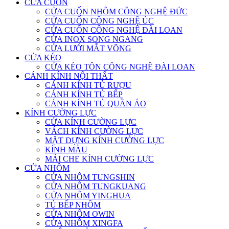
CỬA CUỐN
CỬA CUỐN NHÔM CÔNG NGHỆ ĐỨC
CỬA CUỐN CÔNG NGHỆ ÚC
CỬA CUỐN CÔNG NGHỆ ĐÀI LOAN
CỬA INOX SONG NGANG
CỬA LƯỚI MẮT VÕNG
CỬA KÉO
CỬA KÉO TÔN CÔNG NGHỆ ĐÀI LOAN
CÁNH KÍNH NỘI THẤT
CÁNH KÍNH TỦ RƯỢU
CÁNH KÍNH TỦ BẾP
CÁNH KÍNH TỦ QUẦN ÁO
KÍNH CƯỜNG LỰC
CỬA KÍNH CƯỜNG LỰC
VÁCH KÍNH CƯỜNG LỰC
MẶT DỰNG KÍNH CƯỜNG LỰC
KÍNH MÀU
MÁI CHE KÍNH CƯỜNG LỰC
CỬA NHÔM
CỬA NHÔM TUNGSHIN
CỬA NHÔM TUNGKUANG
CỬA NHÔM YINGHUA
TỦ BẾP NHÔM
CỬA NHÔM OWIN
CỬA NHÔM XINGFA