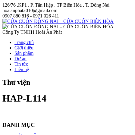
126/76 ,KP1 , P. Tân Hiệp , TP Biên Hòa , T. Đồng Nai
hoaianphat2010@gmail.com
0907 880 816 - 0971 026 411
Công Ty TNHH Hoài Ân Phát
Trang chủ
Giới thiệu
Sản phẩm
Dự án
Tin tức
Liên hệ
Thư viện
HAP-L114
DANH MỤC