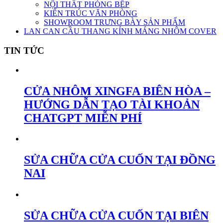
NỘI THẤT PHÒNG BẾP
KIẾN TRÚC VĂN PHÒNG
SHOWROOM TRƯNG BÀY SẢN PHẨM
LAN CAN CẦU THANG KÍNH MÁNG NHÔM COVER
TIN TỨC
CỬA NHÔM XINGFA BIÊN HÒA –
HƯỚNG DẪN TẠO TÀI KHOẢN
CHATGPT MIỄN PHÍ
SỬA CHỮA CỬA CUỐN TẠI ĐỒNG
NAI
SỬA CHỮA CỬA CUỐN TẠI BIÊN