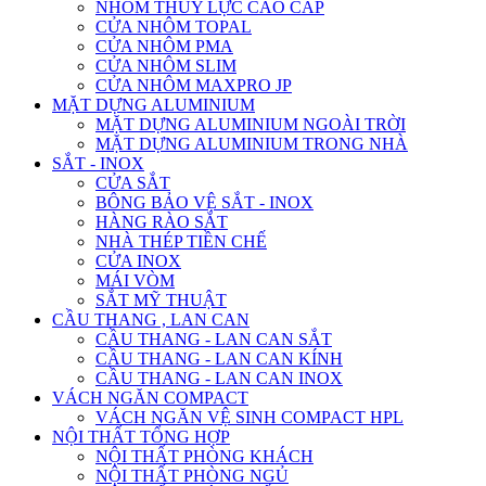
NHÔM THỦY LỰC CAO CẤP
CỬA NHÔM TOPAL
CỬA NHÔM PMA
CỬA NHÔM SLIM
CỬA NHÔM MAXPRO JP
MẶT DỰNG ALUMINIUM
MẶT DỰNG ALUMINIUM NGOÀI TRỜI
MẶT DỰNG ALUMINIUM TRONG NHÀ
SẮT - INOX
CỬA SẮT
BÔNG BẢO VỆ SẮT - INOX
HÀNG RÀO SẮT
NHÀ THÉP TIỀN CHẾ
CỬA INOX
MÁI VÒM
SẮT MỸ THUẬT
CẦU THANG , LAN CAN
CẦU THANG - LAN CAN SẮT
CẦU THANG - LAN CAN KÍNH
CẦU THANG - LAN CAN INOX
VÁCH NGĂN COMPACT
VÁCH NGĂN VỆ SINH COMPACT HPL
NỘI THẤT TỔNG HỢP
NỘI THẤT PHÒNG KHÁCH
NỘI THẤT PHÒNG NGỦ