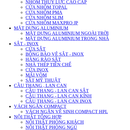
NHÔM THỦY LỰC CAO CẤP
CỬA NHÔM TOPAL
CỬA NHÔM PMA
CỬA NHÔM SLIM
CỬA NHÔM MAXPRO JP
MẶT DỰNG ALUMINIUM
MẶT DỰNG ALUMINIUM NGOÀI TRỜI
MẶT DỰNG ALUMINIUM TRONG NHÀ
SẮT - INOX
CỬA SẮT
BÔNG BẢO VỆ SẮT - INOX
HÀNG RÀO SẮT
NHÀ THÉP TIỀN CHẾ
CỬA INOX
MÁI VÒM
SẮT MỸ THUẬT
CẦU THANG , LAN CAN
CẦU THANG - LAN CAN SẮT
CẦU THANG - LAN CAN KÍNH
CẦU THANG - LAN CAN INOX
VÁCH NGĂN COMPACT
VÁCH NGĂN VỆ SINH COMPACT HPL
NỘI THẤT TỔNG HỢP
NỘI THẤT PHÒNG KHÁCH
NỘI THẤT PHÒNG NGỦ