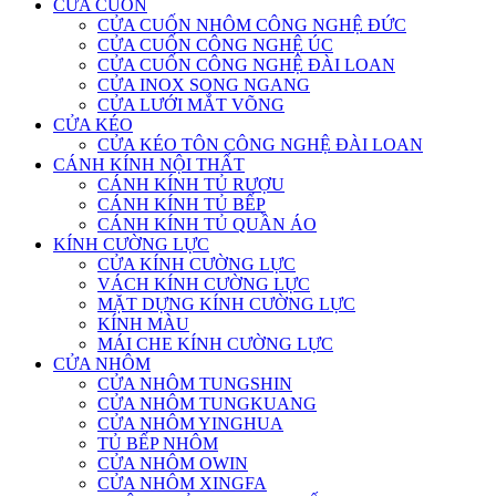
CỬA CUỐN
CỬA CUỐN NHÔM CÔNG NGHỆ ĐỨC
CỬA CUỐN CÔNG NGHỆ ÚC
CỬA CUỐN CÔNG NGHỆ ĐÀI LOAN
CỬA INOX SONG NGANG
CỬA LƯỚI MẮT VÕNG
CỬA KÉO
CỬA KÉO TÔN CÔNG NGHỆ ĐÀI LOAN
CÁNH KÍNH NỘI THẤT
CÁNH KÍNH TỦ RƯỢU
CÁNH KÍNH TỦ BẾP
CÁNH KÍNH TỦ QUẦN ÁO
KÍNH CƯỜNG LỰC
CỬA KÍNH CƯỜNG LỰC
VÁCH KÍNH CƯỜNG LỰC
MẶT DỰNG KÍNH CƯỜNG LỰC
KÍNH MÀU
MÁI CHE KÍNH CƯỜNG LỰC
CỬA NHÔM
CỬA NHÔM TUNGSHIN
CỬA NHÔM TUNGKUANG
CỬA NHÔM YINGHUA
TỦ BẾP NHÔM
CỬA NHÔM OWIN
CỬA NHÔM XINGFA