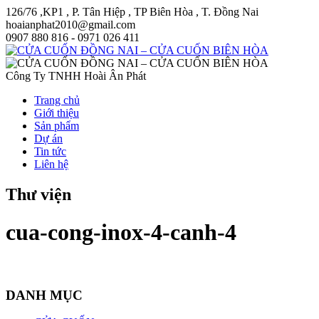
126/76 ,KP1 , P. Tân Hiệp , TP Biên Hòa , T. Đồng Nai
hoaianphat2010@gmail.com
0907 880 816 - 0971 026 411
Công Ty TNHH Hoài Ân Phát
Trang chủ
Giới thiệu
Sản phẩm
Dự án
Tin tức
Liên hệ
Thư viện
cua-cong-inox-4-canh-4
DANH MỤC