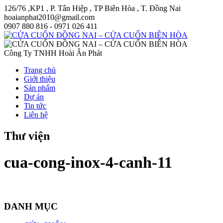
126/76 ,KP1 , P. Tân Hiệp , TP Biên Hòa , T. Đồng Nai
hoaianphat2010@gmail.com
0907 880 816 - 0971 026 411
Công Ty TNHH Hoài Ân Phát
Trang chủ
Giới thiệu
Sản phẩm
Dự án
Tin tức
Liên hệ
Thư viện
cua-cong-inox-4-canh-11
DANH MỤC