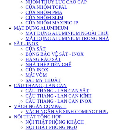
NHÔM THỦY LỰC CAO CẤP
CỬA NHÔM TOPAL
CỬA NHÔM PMA
CỬA NHÔM SLIM
CỬA NHÔM MAXPRO JP
MẶT DỰNG ALUMINIUM
MẶT DỰNG ALUMINIUM NGOÀI TRỜI
MẶT DỰNG ALUMINIUM TRONG NHÀ
SẮT - INOX
CỬA SẮT
BÔNG BẢO VỆ SẮT - INOX
HÀNG RÀO SẮT
NHÀ THÉP TIỀN CHẾ
CỬA INOX
MÁI VÒM
SẮT MỸ THUẬT
CẦU THANG , LAN CAN
CẦU THANG - LAN CAN SẮT
CẦU THANG - LAN CAN KÍNH
CẦU THANG - LAN CAN INOX
VÁCH NGĂN COMPACT
VÁCH NGĂN VỆ SINH COMPACT HPL
NỘI THẤT TỔNG HỢP
NỘI THẤT PHÒNG KHÁCH
NỘI THẤT PHÒNG NGỦ