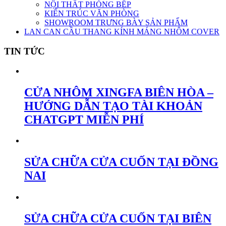
NỘI THẤT PHÒNG BẾP
KIẾN TRÚC VĂN PHÒNG
SHOWROOM TRƯNG BÀY SẢN PHẨM
LAN CAN CẦU THANG KÍNH MÁNG NHÔM COVER
TIN TỨC
CỬA NHÔM XINGFA BIÊN HÒA –
HƯỚNG DẪN TẠO TÀI KHOẢN
CHATGPT MIỄN PHÍ
SỬA CHỮA CỬA CUỐN TẠI ĐỒNG
NAI
SỬA CHỮA CỬA CUỐN TẠI BIÊN