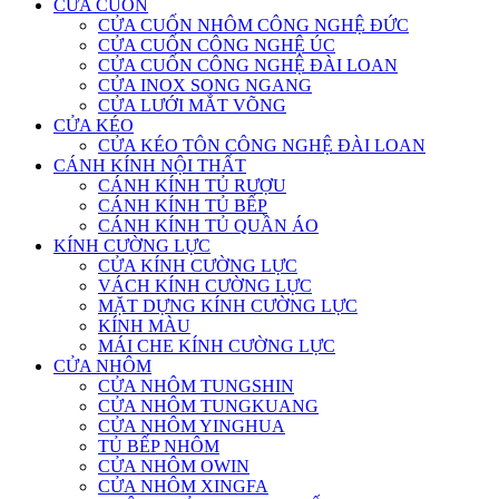
CỬA CUỐN
CỬA CUỐN NHÔM CÔNG NGHỆ ĐỨC
CỬA CUỐN CÔNG NGHỆ ÚC
CỬA CUỐN CÔNG NGHỆ ĐÀI LOAN
CỬA INOX SONG NGANG
CỬA LƯỚI MẮT VÕNG
CỬA KÉO
CỬA KÉO TÔN CÔNG NGHỆ ĐÀI LOAN
CÁNH KÍNH NỘI THẤT
CÁNH KÍNH TỦ RƯỢU
CÁNH KÍNH TỦ BẾP
CÁNH KÍNH TỦ QUẦN ÁO
KÍNH CƯỜNG LỰC
CỬA KÍNH CƯỜNG LỰC
VÁCH KÍNH CƯỜNG LỰC
MẶT DỰNG KÍNH CƯỜNG LỰC
KÍNH MÀU
MÁI CHE KÍNH CƯỜNG LỰC
CỬA NHÔM
CỬA NHÔM TUNGSHIN
CỬA NHÔM TUNGKUANG
CỬA NHÔM YINGHUA
TỦ BẾP NHÔM
CỬA NHÔM OWIN
CỬA NHÔM XINGFA