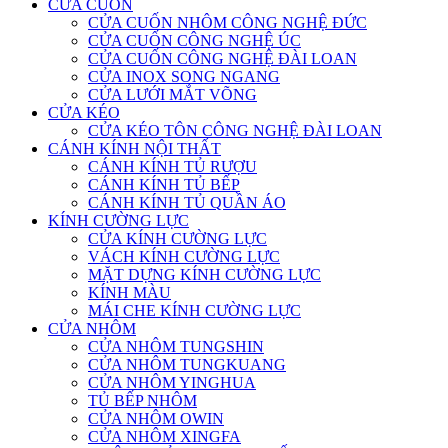
CỬA CUỐN
CỬA CUỐN NHÔM CÔNG NGHỆ ĐỨC
CỬA CUỐN CÔNG NGHỆ ÚC
CỬA CUỐN CÔNG NGHỆ ĐÀI LOAN
CỬA INOX SONG NGANG
CỬA LƯỚI MẮT VÕNG
CỬA KÉO
CỬA KÉO TÔN CÔNG NGHỆ ĐÀI LOAN
CÁNH KÍNH NỘI THẤT
CÁNH KÍNH TỦ RƯỢU
CÁNH KÍNH TỦ BẾP
CÁNH KÍNH TỦ QUẦN ÁO
KÍNH CƯỜNG LỰC
CỬA KÍNH CƯỜNG LỰC
VÁCH KÍNH CƯỜNG LỰC
MẶT DỰNG KÍNH CƯỜNG LỰC
KÍNH MÀU
MÁI CHE KÍNH CƯỜNG LỰC
CỬA NHÔM
CỬA NHÔM TUNGSHIN
CỬA NHÔM TUNGKUANG
CỬA NHÔM YINGHUA
TỦ BẾP NHÔM
CỬA NHÔM OWIN
CỬA NHÔM XINGFA