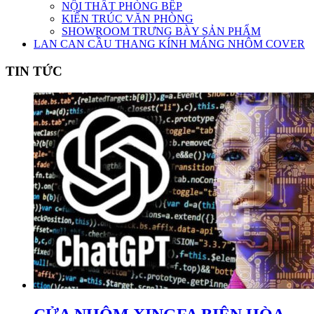
NỘI THẤT PHÒNG BẾP
KIẾN TRÚC VĂN PHÒNG
SHOWROOM TRƯNG BÀY SẢN PHẨM
LAN CAN CẦU THANG KÍNH MÁNG NHÔM COVER
TIN TỨC