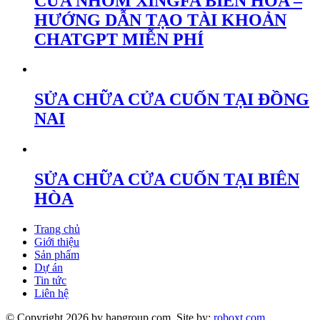
CỬA NHÔM XINGFA BIÊN HÒA –
HƯỚNG DẪN TẠO TÀI KHOẢN
CHATGPT MIỄN PHÍ
SỬA CHỮA CỬA CUỐN TẠI ĐỒNG
NAI
SỬA CHỮA CỬA CUỐN TẠI BIÊN
HÒA
Trang chủ
Giới thiệu
Sản phẩm
Dự án
Tin tức
Liên hệ
© Copyright 2026 by hapgroup.com. Site by:
roboxt.com