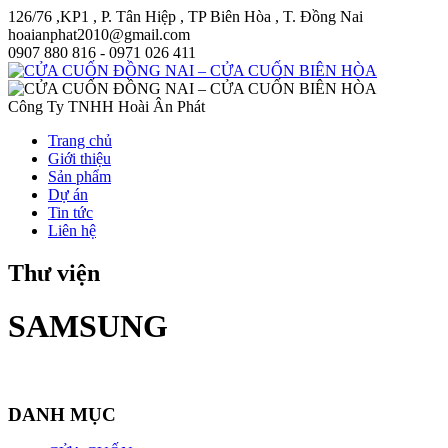
126/76 ,KP1 , P. Tân Hiệp , TP Biên Hòa , T. Đồng Nai
hoaianphat2010@gmail.com
0907 880 816 - 0971 026 411
Công Ty TNHH Hoài Ân Phát
Trang chủ
Giới thiệu
Sản phẩm
Dự án
Tin tức
Liên hệ
Thư viện
SAMSUNG
DANH MỤC