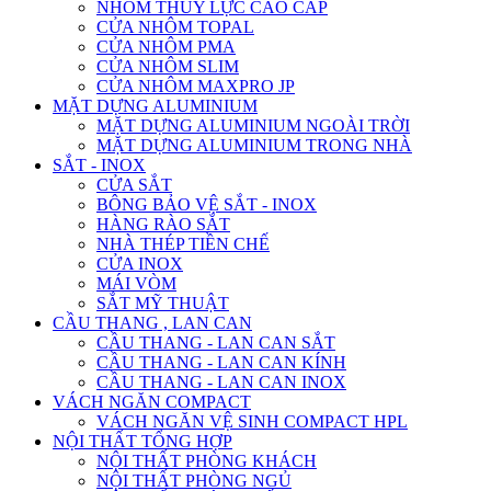
NHÔM THỦY LỰC CAO CẤP
CỬA NHÔM TOPAL
CỬA NHÔM PMA
CỬA NHÔM SLIM
CỬA NHÔM MAXPRO JP
MẶT DỰNG ALUMINIUM
MẶT DỰNG ALUMINIUM NGOÀI TRỜI
MẶT DỰNG ALUMINIUM TRONG NHÀ
SẮT - INOX
CỬA SẮT
BÔNG BẢO VỆ SẮT - INOX
HÀNG RÀO SẮT
NHÀ THÉP TIỀN CHẾ
CỬA INOX
MÁI VÒM
SẮT MỸ THUẬT
CẦU THANG , LAN CAN
CẦU THANG - LAN CAN SẮT
CẦU THANG - LAN CAN KÍNH
CẦU THANG - LAN CAN INOX
VÁCH NGĂN COMPACT
VÁCH NGĂN VỆ SINH COMPACT HPL
NỘI THẤT TỔNG HỢP
NỘI THẤT PHÒNG KHÁCH
NỘI THẤT PHÒNG NGỦ