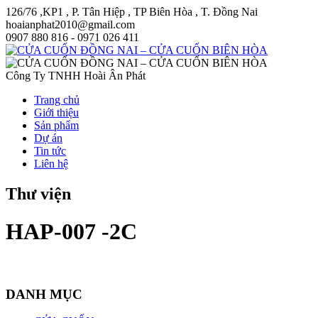
126/76 ,KP1 , P. Tân Hiệp , TP Biên Hòa , T. Đồng Nai
hoaianphat2010@gmail.com
0907 880 816 - 0971 026 411
Công Ty TNHH Hoài Ân Phát
Trang chủ
Giới thiệu
Sản phẩm
Dự án
Tin tức
Liên hệ
Thư viện
HAP-007 -2C
DANH MỤC