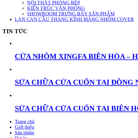
NỘI THẤT PHÒNG BẾP
KIẾN TRÚC VĂN PHÒNG
SHOWROOM TRƯNG BÀY SẢN PHẨM
LAN CAN CẦU THANG KÍNH MÁNG NHÔM COVER
TIN TỨC
CỬA NHÔM XINGFA BIÊN HÒA – 
SỬA CHỮA CỬA CUỐN TẠI ĐỒNG 
SỬA CHỮA CỬA CUỐN TẠI BIÊN 
Trang chủ
Giới thiệu
Sản phẩm