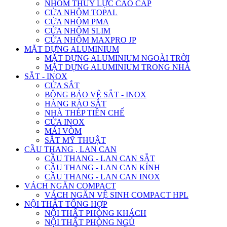
NHÔM THỦY LỰC CAO CẤP
CỬA NHÔM TOPAL
CỬA NHÔM PMA
CỬA NHÔM SLIM
CỬA NHÔM MAXPRO JP
MẶT DỰNG ALUMINIUM
MẶT DỰNG ALUMINIUM NGOÀI TRỜI
MẶT DỰNG ALUMINIUM TRONG NHÀ
SẮT - INOX
CỬA SẮT
BÔNG BẢO VỆ SẮT - INOX
HÀNG RÀO SẮT
NHÀ THÉP TIỀN CHẾ
CỬA INOX
MÁI VÒM
SẮT MỸ THUẬT
CẦU THANG , LAN CAN
CẦU THANG - LAN CAN SẮT
CẦU THANG - LAN CAN KÍNH
CẦU THANG - LAN CAN INOX
VÁCH NGĂN COMPACT
VÁCH NGĂN VỆ SINH COMPACT HPL
NỘI THẤT TỔNG HỢP
NỘI THẤT PHÒNG KHÁCH
NỘI THẤT PHÒNG NGỦ