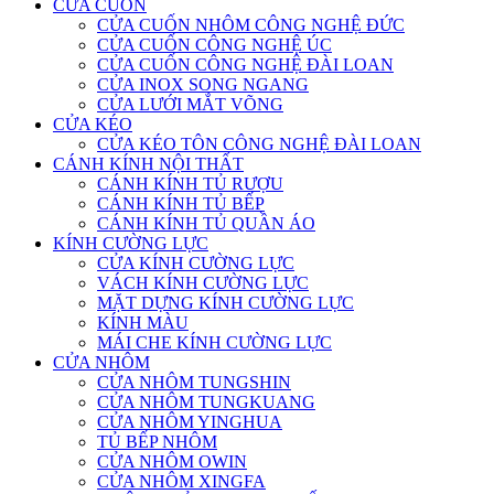
CỬA CUỐN
CỬA CUỐN NHÔM CÔNG NGHỆ ĐỨC
CỬA CUỐN CÔNG NGHỆ ÚC
CỬA CUỐN CÔNG NGHỆ ĐÀI LOAN
CỬA INOX SONG NGANG
CỬA LƯỚI MẮT VÕNG
CỬA KÉO
CỬA KÉO TÔN CÔNG NGHỆ ĐÀI LOAN
CÁNH KÍNH NỘI THẤT
CÁNH KÍNH TỦ RƯỢU
CÁNH KÍNH TỦ BẾP
CÁNH KÍNH TỦ QUẦN ÁO
KÍNH CƯỜNG LỰC
CỬA KÍNH CƯỜNG LỰC
VÁCH KÍNH CƯỜNG LỰC
MẶT DỰNG KÍNH CƯỜNG LỰC
KÍNH MÀU
MÁI CHE KÍNH CƯỜNG LỰC
CỬA NHÔM
CỬA NHÔM TUNGSHIN
CỬA NHÔM TUNGKUANG
CỬA NHÔM YINGHUA
TỦ BẾP NHÔM
CỬA NHÔM OWIN
CỬA NHÔM XINGFA