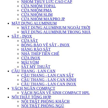
NHÔM THỦY LỰC CAO CẤP
CỬA NHÔM TOPAL
CỬA NHÔM PMA
CỬA NHÔM SLIM
CỬA NHÔM MAXPRO JP
MẶT DỰNG ALUMINIUM
MẶT DỰNG ALUMINIUM NGOÀI TRỜI
MẶT DỰNG ALUMINIUM TRONG NHÀ
SẮT - INOX
CỬA SẮT
BÔNG BẢO VỆ SẮT - INOX
HÀNG RÀO SẮT
NHÀ THÉP TIỀN CHẾ
CỬA INOX
MÁI VÒM
SẮT MỸ THUẬT
CẦU THANG , LAN CAN
CẦU THANG - LAN CAN SẮT
CẦU THANG - LAN CAN KÍNH
CẦU THANG - LAN CAN INOX
VÁCH NGĂN COMPACT
VÁCH NGĂN VỆ SINH COMPACT HPL
NỘI THẤT TỔNG HỢP
NỘI THẤT PHÒNG KHÁCH
NỘI THẤT PHÒNG NGỦ