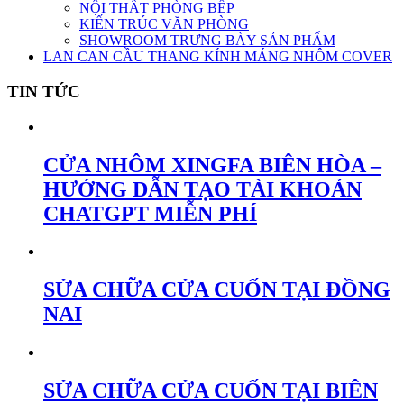
NỘI THẤT PHÒNG BẾP
KIẾN TRÚC VĂN PHÒNG
SHOWROOM TRƯNG BÀY SẢN PHẨM
LAN CAN CẦU THANG KÍNH MÁNG NHÔM COVER
TIN TỨC
CỬA NHÔM XINGFA BIÊN HÒA –
HƯỚNG DẪN TẠO TÀI KHOẢN
CHATGPT MIỄN PHÍ
SỬA CHỮA CỬA CUỐN TẠI ĐỒNG
NAI
SỬA CHỮA CỬA CUỐN TẠI BIÊN