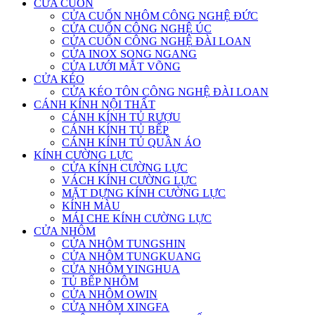
CỬA CUỐN
CỬA CUỐN NHÔM CÔNG NGHỆ ĐỨC
CỬA CUỐN CÔNG NGHỆ ÚC
CỬA CUỐN CÔNG NGHỆ ĐÀI LOAN
CỬA INOX SONG NGANG
CỬA LƯỚI MẮT VÕNG
CỬA KÉO
CỬA KÉO TÔN CÔNG NGHỆ ĐÀI LOAN
CÁNH KÍNH NỘI THẤT
CÁNH KÍNH TỦ RƯỢU
CÁNH KÍNH TỦ BẾP
CÁNH KÍNH TỦ QUẦN ÁO
KÍNH CƯỜNG LỰC
CỬA KÍNH CƯỜNG LỰC
VÁCH KÍNH CƯỜNG LỰC
MẶT DỰNG KÍNH CƯỜNG LỰC
KÍNH MÀU
MÁI CHE KÍNH CƯỜNG LỰC
CỬA NHÔM
CỬA NHÔM TUNGSHIN
CỬA NHÔM TUNGKUANG
CỬA NHÔM YINGHUA
TỦ BẾP NHÔM
CỬA NHÔM OWIN
CỬA NHÔM XINGFA