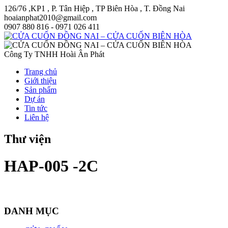
126/76 ,KP1 , P. Tân Hiệp , TP Biên Hòa , T. Đồng Nai
hoaianphat2010@gmail.com
0907 880 816 - 0971 026 411
Công Ty TNHH Hoài Ân Phát
Trang chủ
Giới thiệu
Sản phẩm
Dự án
Tin tức
Liên hệ
Thư viện
HAP-005 -2C
DANH MỤC