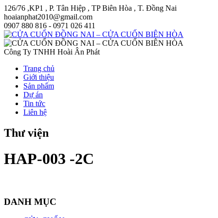
126/76 ,KP1 , P. Tân Hiệp , TP Biên Hòa , T. Đồng Nai
hoaianphat2010@gmail.com
0907 880 816 - 0971 026 411
Công Ty TNHH Hoài Ân Phát
Trang chủ
Giới thiệu
Sản phẩm
Dự án
Tin tức
Liên hệ
Thư viện
HAP-003 -2C
DANH MỤC