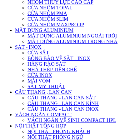
NHÔM THỦY LỰC CAO CẤP
CỬA NHÔM TOPAL
CỬA NHÔM PMA
CỬA NHÔM SLIM
CỬA NHÔM MAXPRO JP
MẶT DỰNG ALUMINIUM
MẶT DỰNG ALUMINIUM NGOÀI TRỜI
MẶT DỰNG ALUMINIUM TRONG NHÀ
SẮT - INOX
CỬA SẮT
BÔNG BẢO VỆ SẮT - INOX
HÀNG RÀO SẮT
NHÀ THÉP TIỀN CHẾ
CỬA INOX
MÁI VÒM
SẮT MỸ THUẬT
CẦU THANG , LAN CAN
CẦU THANG - LAN CAN SẮT
CẦU THANG - LAN CAN KÍNH
CẦU THANG - LAN CAN INOX
VÁCH NGĂN COMPACT
VÁCH NGĂN VỆ SINH COMPACT HPL
NỘI THẤT TỔNG HỢP
NỘI THẤT PHÒNG KHÁCH
NỘI THẤT PHÒNG NGỦ