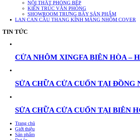
NỘI THẤT PHÒNG BẾP
KIẾN TRÚC VĂN PHÒNG
SHOWROOM TRƯNG BÀY SẢN PHẨM
LAN CAN CẦU THANG KÍNH MÁNG NHÔM COVER
TIN TỨC
CỬA NHÔM XINGFA BIÊN HÒA – 
SỬA CHỮA CỬA CUỐN TẠI ĐỒNG 
SỬA CHỮA CỬA CUỐN TẠI BIÊN 
Trang chủ
Giới thiệu
Sản phẩm