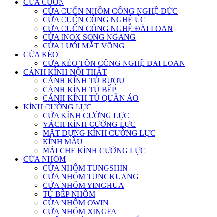
CỬA CUỐN
CỬA CUỐN NHÔM CÔNG NGHỆ ĐỨC
CỬA CUỐN CÔNG NGHỆ ÚC
CỬA CUỐN CÔNG NGHỆ ĐÀI LOAN
CỬA INOX SONG NGANG
CỬA LƯỚI MẮT VÕNG
CỬA KÉO
CỬA KÉO TÔN CÔNG NGHỆ ĐÀI LOAN
CÁNH KÍNH NỘI THẤT
CÁNH KÍNH TỦ RƯỢU
CÁNH KÍNH TỦ BẾP
CÁNH KÍNH TỦ QUẦN ÁO
KÍNH CƯỜNG LỰC
CỬA KÍNH CƯỜNG LỰC
VÁCH KÍNH CƯỜNG LỰC
MẶT DỰNG KÍNH CƯỜNG LỰC
KÍNH MÀU
MÁI CHE KÍNH CƯỜNG LỰC
CỬA NHÔM
CỬA NHÔM TUNGSHIN
CỬA NHÔM TUNGKUANG
CỬA NHÔM YINGHUA
TỦ BẾP NHÔM
CỬA NHÔM OWIN
CỬA NHÔM XINGFA