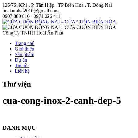
126/76 ,KP1 , P. Tân Hiệp , TP Biên Hòa , T. Đồng Nai
hoaianphat2010@gmail.com
0907 880 816 - 0971 026 411
Công Ty TNHH Hoài Ân Phát
Trang chủ
Giới thiệu
Sản phẩm
Dự án
Tin tức
Liên hệ
Thư viện
cua-cong-inox-2-canh-dep-5
DANH MỤC