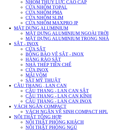
NHÔM THỦY LỰC CAO CẤP
CỬA NHÔM TOPAL
CỬA NHÔM PMA
CỬA NHÔM SLIM
CỬA NHÔM MAXPRO JP
MẶT DỰNG ALUMINIUM
MẶT DỰNG ALUMINIUM NGOÀI TRỜI
MẶT DỰNG ALUMINIUM TRONG NHÀ
SẮT - INOX
CỬA SẮT
BÔNG BẢO VỆ SẮT - INOX
HÀNG RÀO SẮT
NHÀ THÉP TIỀN CHẾ
CỬA INOX
MÁI VÒM
SẮT MỸ THUẬT
CẦU THANG , LAN CAN
CẦU THANG - LAN CAN SẮT
CẦU THANG - LAN CAN KÍNH
CẦU THANG - LAN CAN INOX
VÁCH NGĂN COMPACT
VÁCH NGĂN VỆ SINH COMPACT HPL
NỘI THẤT TỔNG HỢP
NỘI THẤT PHÒNG KHÁCH
NỘI THẤT PHÒNG NGỦ