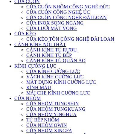
CỬA CUỐN
CỬA CUỐN NHÔM CÔNG NGHỆ ĐỨC
CỬA CUỐN CÔNG NGHỆ ÚC
CỬA CUỐN CÔNG NGHỆ ĐÀI LOAN
CỬA INOX SONG NGANG
CỬA LƯỚI MẮT VÕNG
CỬA KÉO
CỬA KÉO TÔN CÔNG NGHỆ ĐÀI LOAN
CÁNH KÍNH NỘI THẤT
CÁNH KÍNH TỦ RƯỢU
CÁNH KÍNH TỦ BẾP
CÁNH KÍNH TỦ QUẦN ÁO
KÍNH CƯỜNG LỰC
CỬA KÍNH CƯỜNG LỰC
VÁCH KÍNH CƯỜNG LỰC
MẶT DỰNG KÍNH CƯỜNG LỰC
KÍNH MÀU
MÁI CHE KÍNH CƯỜNG LỰC
CỬA NHÔM
CỬA NHÔM TUNGSHIN
CỬA NHÔM TUNGKUANG
CỬA NHÔM YINGHUA
TỦ BẾP NHÔM
CỬA NHÔM OWIN
CỬA NHÔM XINGFA