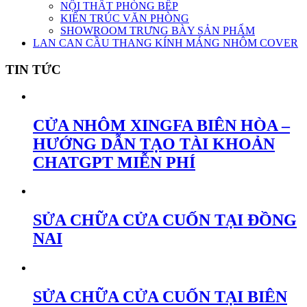
NỘI THẤT PHÒNG BẾP
KIẾN TRÚC VĂN PHÒNG
SHOWROOM TRƯNG BÀY SẢN PHẨM
LAN CAN CẦU THANG KÍNH MÁNG NHÔM COVER
TIN TỨC
CỬA NHÔM XINGFA BIÊN HÒA –
HƯỚNG DẪN TẠO TÀI KHOẢN
CHATGPT MIỄN PHÍ
SỬA CHỮA CỬA CUỐN TẠI ĐỒNG
NAI
SỬA CHỮA CỬA CUỐN TẠI BIÊN